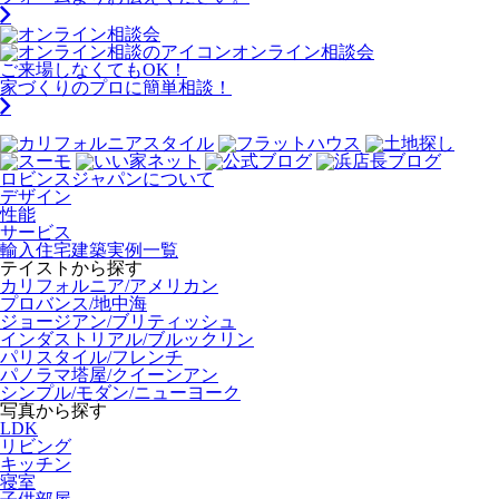
オンライン相談会
ご来場しなくてもOK！
家づくりのプロに簡単相談！
ロビンスジャパンについて
デザイン
性能
サービス
輸入住宅建築実例一覧
テイストから探す
カリフォルニア/アメリカン
プロバンス/地中海
ジョージアン/ブリティッシュ
インダストリアル/ブルックリン
パリスタイル/フレンチ
パノラマ塔屋/クイーンアン
シンプル/モダン/ニューヨーク
写真から探す
LDK
リビング
キッチン
寝室