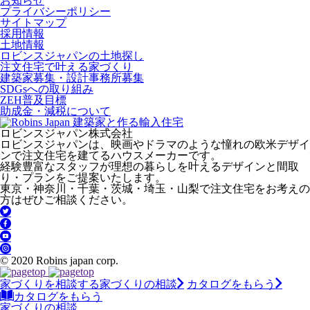
お知らせ
プライバシーポリシー
サイトマップ
採用情報
土地情報
ロビンスジャパンの土地探し
注文住宅で叶える家づくり
建築家募集・設計事務所募集
SDGsへの取り組み
ZEH普及目標
助成金・減税について
ロビンスジャパン株式会社
ロビンスジャパンは、映画やドラマのような憧れの欧米デザイ
ンで注文住宅を建てるハウスメーカーです。
経験豊富なスタッフが理想の暮らしを叶えるデザインと間取
り・プランをご提案いたします。
東京・神奈川・千葉・茨城・埼玉・山梨で注文住宅をお考えの
方はぜひご相談ください。
© 2020 Robins japan corp.
家づくりを相談する
家づくりの相談
カタログをもらう
カタログをもらう
家づくりの相談