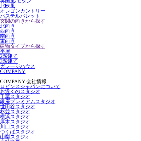
英国風/モダン
北欧風
オレゴンカントリー
パステルパレット
玄関の向きから探す
北向き
西向き
南向き
東向き
建物タイプから探す
平屋
2階建て
3階建て
ガレージハウス
COMPANY
COMPANY
会社情報
ロビンスジャパンについて
お近くのスタジオ
千葉スタジオ
銀座プレミアムスタジオ
世田谷スタジオ
杉並スタジオ
横浜スタジオ
厚木スタジオ
川口スタジオ
つくばスタジオ
山梨スタジオ