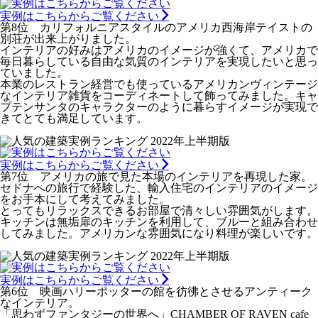
実例はこちらからご覧ください
第8位 カリフォルニアスタイルのアメリカ西海岸テイストの
別荘が出来上がりました。
インテリアの好みはアメリカのイメージが強くて、アメリカで
毎日暮らしている自由な気質のインテリアを実現したいと思っ
ていました。
本業のレストラン経営でも使っているアメリカンヴィンテージ
なインテリア雑貨をコーディネートして飾ってみました。キャ
プテンサンタのキャラクターのように暮らすイメージが実現で
きてとても満足しています。
実例はこちらからご覧ください
第7位 アメリカの旅で見た本場のインテリアを再現した家。
セドナへの旅行で経験した、輸入住宅のインテリアのイメージ
をお手本にして考えてみました。
とってもリラックスできるお部屋で清々しい雰囲気がします。
キッチンは無垢扉のキッチンを利用して、ブルーと組み合わせ
してみました。アメリカンな雰囲気になり料理が楽しいです。
実例はこちらからご覧ください
第6位 映画ハリーポッターの館を彷彿とさせるアンティーク
なインテリア。
「思わずファンタジーの世界へ」CHAMBER OF RAVEN cafe