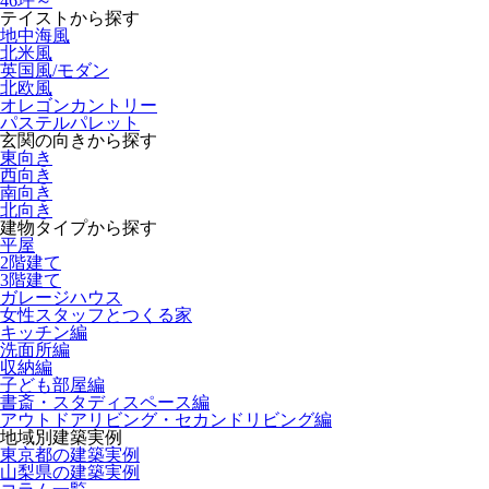
46坪～
テイストから探す
地中海風
北米風
英国風/モダン
北欧風
オレゴンカントリー
パステルパレット
玄関の向きから探す
東向き
西向き
南向き
北向き
建物タイプから探す
平屋
2階建て
3階建て
ガレージハウス
女性スタッフとつくる家
キッチン編
洗面所編
収納編
子ども部屋編
書斎・スタディスペース編
アウトドアリビング・セカンドリビング編
地域別建築実例
東京都の建築実例
山梨県の建築実例