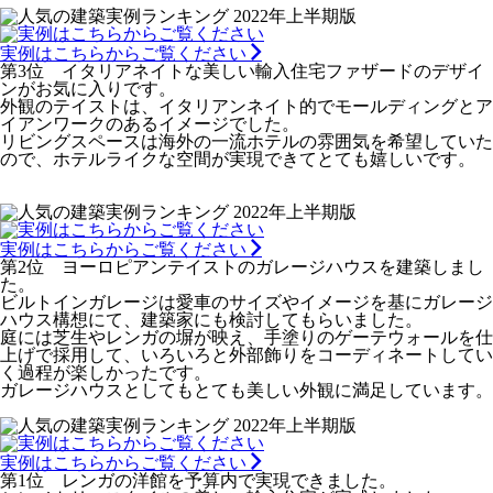
実例はこちらからご覧ください
第3位 イタリアネイトな美しい輸入住宅ファザードのデザイ
ンがお気に入りです。
外観のテイストは、イタリアンネイト的でモールディングとア
イアンワークのあるイメージでした。
リビングスペースは海外の一流ホテルの雰囲気を希望していた
ので、ホテルライクな空間が実現できてとても嬉しいです。
実例はこちらからご覧ください
第2位 ヨーロピアンテイストのガレージハウスを建築しまし
た。
ビルトインガレージは愛車のサイズやイメージを基にガレージ
ハウス構想にて、建築家にも検討してもらいました。
庭には芝生やレンガの塀が映え、手塗りのゲーテウォールを仕
上げで採用して、いろいろと外部飾りをコーディネートしてい
く過程が楽しかったです。
ガレージハウスとしてもとても美しい外観に満足しています。
実例はこちらからご覧ください
第1位 レンガの洋館を予算内で実現できました。