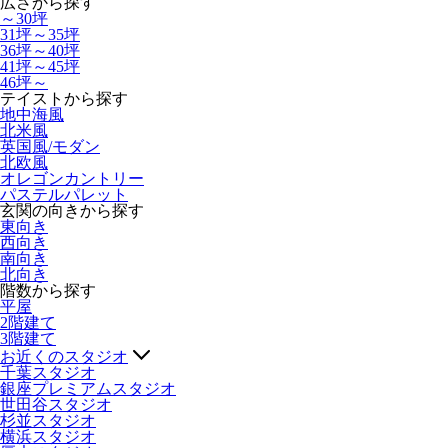
広さから探す
～30坪
31坪～35坪
36坪～40坪
41坪～45坪
46坪～
テイストから探す
地中海風
北米風
英国風/モダン
北欧風
オレゴンカントリー
パステルパレット
玄関の向きから探す
東向き
西向き
南向き
北向き
階数から探す
平屋
2階建て
3階建て
お近くのスタジオ
千葉スタジオ
銀座プレミアムスタジオ
世田谷スタジオ
杉並スタジオ
横浜スタジオ