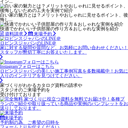
イン...
白い家の魅力とは？メリットやおしゃれに見せるポイント、後
悔し...
快適でかわいい子供部屋の作り方＆おしゃれな実例を紹介
資料請求
来場予約
ロビンスジャパンのLINE＠
家に対する疑問や質問など、お気軽にお問い合わせください！
スタッフが懇切丁寧にお答えいたします。
Instagramフォローはこちら
ロビンスジャパンの美しい施工事例写真を多数掲載中！お気に
入りのインテリアを見つけてください。
家づくりがわかる
カタログ資料の請求や
スタジオのご来場予約を
受け付けております
来場予約
予約制の為、ご希望の日時を
フォームよりお伝えください。