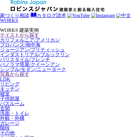
家づくり相談
カタログ請求
WORKS
WORKS
建築実例
テイストから探す
カリフォルニア/アメリカン
プロバンス/地中海
ジョージアン/ブリティッシュ
インダストリアル/ブルックリン
パリスタイル/フレンチ
パノラマ塔屋/クイーンアン
シンプル/モダン/ニューヨーク
写真から探す
LDK
リビング
キッチン
寝室
子供部屋
バスルーム
玄関
洗面・トイレ
外観・外構
ガレージ
階段
その他