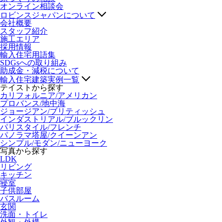
オンライン相談会
ロビンスジャパンについて
会社概要
スタッフ紹介
施工エリア
採用情報
輸入住宅用語集
SDGsへの取り組み
助成金・減税について
輸入住宅建築実例一覧
テイストから探す
カリフォルニア/アメリカン
プロバンス/地中海
ジョージアン/ブリティッシュ
インダストリアル/ブルックリン
パリスタイル/フレンチ
パノラマ塔屋/クイーンアン
シンプル/モダン/ニューヨーク
写真から探す
LDK
リビング
キッチン
寝室
子供部屋
バスルーム
玄関
洗面・トイレ