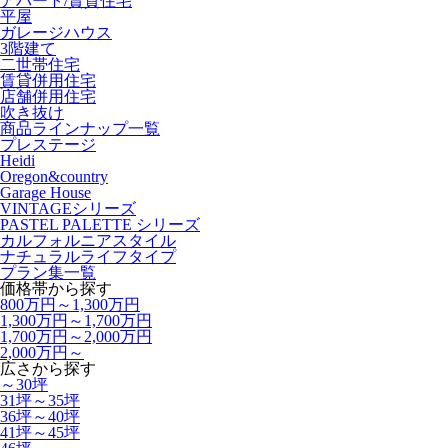
アパート/賃貸住宅
平屋
ガレージハウス
3階建て
二世帯住宅
賃貸併用住宅
店舗併用住宅
吹き抜け
商品ラインナップ一覧
プレステージ
Heidi
Oregon&country
Garage House
VINTAGEシリーズ
PASTEL PALETTE シリーズ
カルフォルニアスタイル
ナチュラルライフタイプ
プラン集一覧
価格帯から探す
800万円～1,300万円
1,300万円～1,700万円
1,700万円～2,000万円
2,000万円～
広さから探す
～30坪
31坪～35坪
36坪～40坪
41坪～45坪