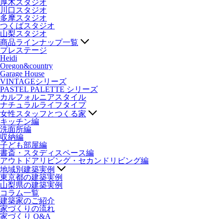
厚木スタジオ
川口スタジオ
多摩スタジオ
つくばスタジオ
山梨スタジオ
商品ラインナップ一覧
プレステージ
Heidi
Oregon&country
Garage House
VINTAGEシリーズ
PASTEL PALETTE シリーズ
カルフォルニアスタイル
ナチュラルライフタイプ
女性スタッフとつくる家
キッチン編
洗面所編
収納編
子ども部屋編
書斎・スタディスペース編
アウトドアリビング・セカンドリビング編
地域別建築実例
東京都の建築実例
山梨県の建築実例
コラム一覧
建築家のご紹介
家づくりの流れ
家づくり Q&A