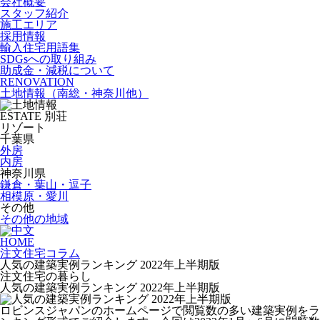
会社概要
スタッフ紹介
施工エリア
採用情報
輸入住宅用語集
SDGsへの取り組み
助成金・減税について
RENOVATION
土地情報
（南総・神奈川他）
ESTATE
別荘
リゾート
千葉県
外房
内房
神奈川県
鎌倉・葉山・逗子
相模原・愛川
その他
その他の地域
HOME
注文住宅コラム
人気の建築実例ランキング 2022年上半期版
注文住宅の暮らし
人気の建築実例ランキング 2022年上半期版
ロビンスジャパンのホームページで閲覧数の多い建築実例をラ