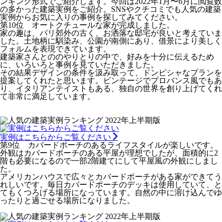
ンキング形式でご紹介します。今回は2022年1月〜6月に閲覧数
の多かった建築実例をご紹介。SNSやクチコミでも人気の建築
実例からお気に入りの事例を探してみてください。
第10位 オートクチュールな家が完成しました。
家の趣は、パリ郊外の古く、お洒落な邸宅が良いと考えていま
した。土地柄に馴染み、公園が南側にあり、借景により美しく
フォルムを表現できています。
建築家さんとののやりとりの中で、好みを十分に伝えるため
に、いろいろと事例を見ていただきました。
その結果デザインの条件を汲み取って、ドンピシャなプランを
提案してくれたと思います。ビンテージでプロバンス風でもあ
り、イタリアンテイストもある、独自の世界を創り上げてくれ
て非常に満足しています。
実例はこちらからご覧ください
第9位 カバードポーチのあるライフスタイルが楽しいです。
外観はカバードポーチのある平屋が理想でしたが、面積的に2
階も必要になるので一部2階建てにして平屋風の外観にしまし
た。
アメリカンハウスで広々とカバードポーチがある家ができてう
れしいです。毎日カバードポーチのデッキは使用していて、と
てもくつろげる場所になっています。自然の中に溶け込んでゆ
ったりと過ごせる場所になりました。