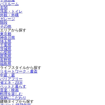
子供部屋
バスルーム
玄関
洗面・トイレ
外観・外構
ガレージ
階段
その他
エリアから探す
東京都
神奈川県
埼玉県
千葉県
茨城県
山梨県
群馬県
長野県
福島県
ライフスタイルから探す
リモートワーク・書斎
中庭・庭
バリアフリー
省エネ・ZEH
ペットと暮らす
音楽・映画
料理を楽しむ
収納にこだわり
建物タイプから探す