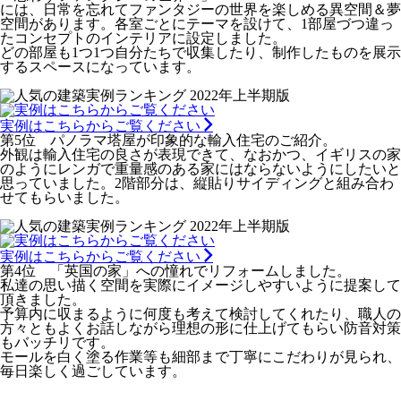
には、日常を忘れてファンタジーの世界を楽しめる異空間＆夢
空間があります。各室ごとにテーマを設けて、1部屋づつ違っ
たコンセプトのインテリアに設定しました。
どの部屋も1つ1つ自分たちで収集したり、制作したものを展示
するスペースになっています。
実例はこちらからご覧ください
第5位 パノラマ塔屋が印象的な輸入住宅のご紹介。
外観は輸入住宅の良さが表現できて、なおかつ、イギリスの家
のようにレンガで重量感のある家にはならないようにしたいと
思っていました。2階部分は、縦貼りサイディングと組み合わ
せてもらいました。
実例はこちらからご覧ください
第4位 「英国の家」への憧れでリフォームしました。
私達の思い描く空間を実際にイメージしやすいように提案して
頂きました。
予算内に収まるように何度も考えて検討してくれたり、職人の
方々ともよくお話しながら理想の形に仕上げてもらい防音対策
もバッチリです。
モールを白く塗る作業等も細部まで丁寧にこだわりが見られ、
毎日楽しく過ごしています。