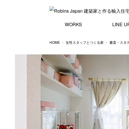
WORKS
LINE U
家づくりの相談
COMPANY
WORKS
PLAN
LINE UP
ESTATE
HOME
女性スタッフとつくる家
書斎・スタ
会社情報
別荘
建築実例
プラン
ラインナップ
ロビンスジャパンについて
リゾート
輸入住宅建築実例一覧
プラン集一覧
お近くのスタジオ
商品ラインナップ一覧
女性スタッフとつくる家