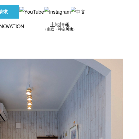
請求
土地情報
NOVATION
（南総・神奈川他）
オンライン相談会
メリカン
円
外観・外構
福島県
斎
住宅用語集
TAGEシリーズ
タジオ
0万円
ガレージ
sへの取り組み
ティッシュ
0万円
階段
EL PALETTE
ブルックリン
その他
金・減税について
フォルニアスタイル
ンチ
ー
ーンアン
ュラルライフタイプ
ニューヨーク