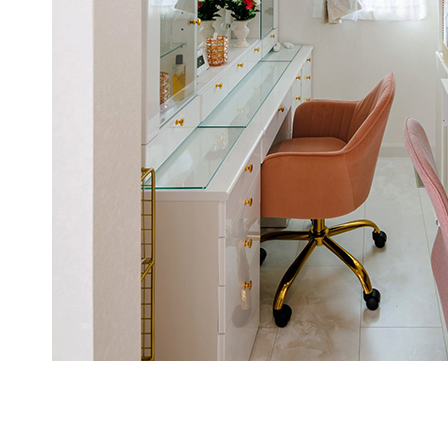
地域別建築実例
コラム一覧
建築家のご紹介
家づくりの流れ
家づくり Q&A
輸入住宅建築用語集
SDGsへの取り組み
助成金・減税について
店舗併用住宅
リノベーション