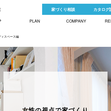
家づくり相談
カタログ
カタログをもらう
P
PLAN
COMPANY
RE
千葉スタジオ
カリフォルニア/ア
LDK
東京都
アパート/賃貸住宅
800万円～1,300万
～30坪
地中海風
北向き
平屋
千葉県
外房
内房
リモートワーク・書
ロビンスジャパンについて
輸入
テイストから探す
価格帯から探す
プレステージ
VIN
ディスペース編
神奈川県
鎌倉・葉山・逗子
相模原・愛川
銀座プレミアムス
プロバンス/地中海
リビング
神奈川県
平屋
1,300万円～1,70
31坪～35坪
北米風
西向き
2階建て
中庭・庭
その他
その他の地域
お近くのスタジオ
SDG
世田谷スタジオ
写真から探す
広さから探す
ジョージアン/ブリ
キッチン
埼玉県
ガレージハウス
1,700万円～2,00
36坪～40坪
英国風/モダン
南向き
3階建て
バリアフリー
Heidi
PAST
杉並スタジオ
インダストリアル/
寝室
千葉県
3階建て
2,000万円～
41坪～45坪
北欧風
東向き
ガレージハウス
省エネ・ZEH
会社概要
助成
エリアから探す
テイストから探す
Oregon&country
カリ
横浜スタジオ
パリスタイル/フレ
子供部屋
茨城県
二世帯住宅
46坪～
オレゴンカントリ
ペットと暮らす
厚木スタジオ
パノラマ塔屋/クイ
バスルーム
山梨県
賃貸併用住宅
パステルパレット
音楽・映画
スタッフ紹介
ライフスタイルから探す
玄関の向きから探す
Garage House
ナチ
川口スタジオ
シンプル/モダン/
玄関
群馬県
店舗併用住宅
料理を楽しむ
施工エリア
つくばスタジオ
建物タイプから探す
建物タイプから探す
洗面・トイレ
長野県
吹き抜け
収納にこだわり
山梨スタジオ
採用情報
女性の視点で家づくり