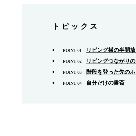
トピックス
リビング横の半開放
POINT 01
リビングつながりの
POINT 02
階段を登った先のホ
POINT 03
自分だけの書斎
POINT 04