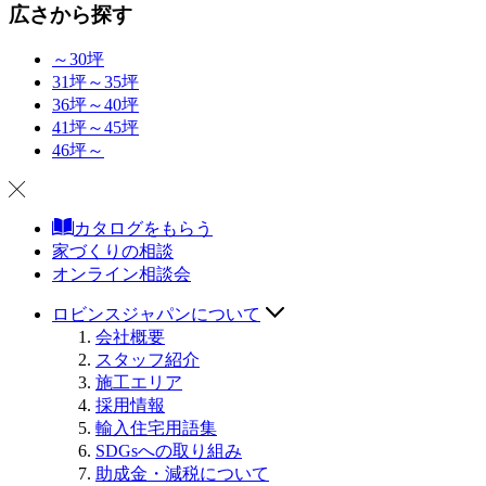
広さから探す
～30坪
31坪～35坪
36坪～40坪
41坪～45坪
46坪～
カタログをもらう
家づくりの相談
オンライン相談会
ロビンスジャパンについて
会社概要
スタッフ紹介
施工エリア
採用情報
輸入住宅用語集
SDGsへの取り組み
助成金・減税について