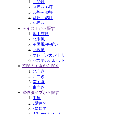
～30坪
31坪～35坪
36坪～40坪
41坪～45坪
46坪～
テイストから探す
地中海風
北米風
英国風/モダン
北欧風
オレゴンカントリー
パステルパレット
玄関の向きから探す
北向き
西向き
南向き
東向き
建物タイプから探す
平屋
2階建て
3階建て
ガレージハウス