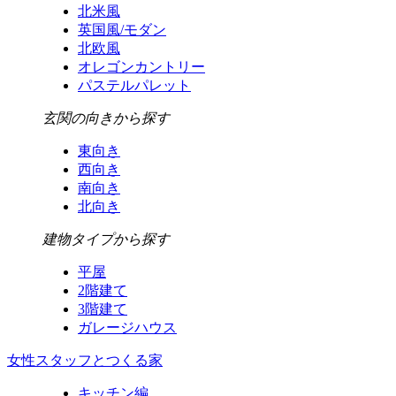
北米風
英国風/モダン
北欧風
オレゴンカントリー
パステルパレット
玄関の向きから探す
東向き
西向き
南向き
北向き
建物タイプから探す
平屋
2階建て
3階建て
ガレージハウス
女性スタッフとつくる家
キッチン編