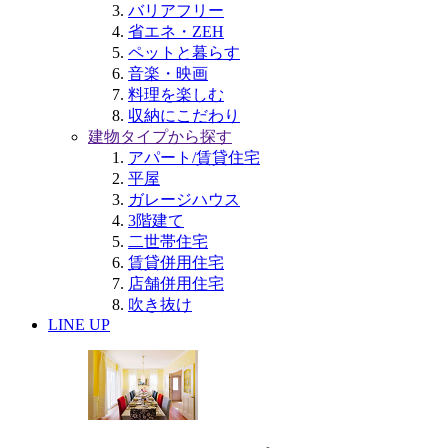
バリアフリー
省エネ・ZEH
ペットと暮らす
音楽・映画
料理を楽しむ
収納にこだわり
建物タイプから探す
アパート/賃貸住宅
平屋
ガレージハウス
3階建て
二世帯住宅
賃貸併用住宅
店舗併用住宅
吹き抜け
LINE UP