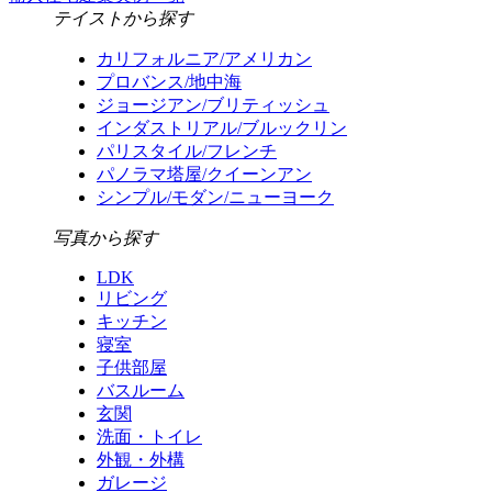
テイストから探す
カリフォルニア/アメリカン
プロバンス/地中海
ジョージアン/ブリティッシュ
インダストリアル/ブルックリン
パリスタイル/フレンチ
パノラマ塔屋/クイーンアン
シンプル/モダン/ニューヨーク
写真から探す
LDK
リビング
キッチン
寝室
子供部屋
バスルーム
玄関
洗面・トイレ
外観・外構
ガレージ