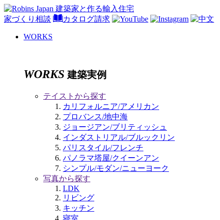
家づくり相談
カタログ請求
WORKS
WORKS
建築実例
テイストから探す
カリフォルニア/アメリカン
プロバンス/地中海
ジョージアン/ブリティッシュ
インダストリアル/ブルックリン
パリスタイル/フレンチ
パノラマ塔屋/クイーンアン
シンプル/モダン/ニューヨーク
写真から探す
LDK
リビング
キッチン
寝室