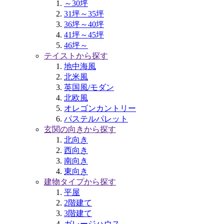
～30坪
31坪～35坪
36坪～40坪
41坪～45坪
46坪～
テイストから探す
地中海風
北米風
英国風/モダン
北欧風
オレゴンカントリー
パステルパレット
玄関の向きから探す
北向き
西向き
南向き
東向き
建物タイプから探す
平屋
2階建て
3階建て
ガレージハウス