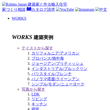
家づくり相談
カタログ請求
WORKS
WORKS
建築実例
テイストから探す
カリフォルニア/アメリカン
プロバンス/地中海
ジョージアン/ブリティッシュ
インダストリアル/ブルックリン
パリスタイル/フレンチ
パノラマ塔屋/クイーンアン
シンプル/モダン/ニューヨーク
写真から探す
LDK
リビング
キッチン
寝室