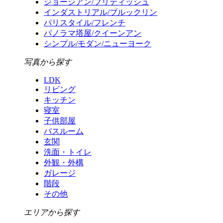
ジョージアン/ブリティッシュ
インダストリアル/ブルックリン
パリスタイル/フレンチ
パノラマ塔屋/クイーンアン
シンプル/モダン/ニューヨーク
写真から探す
LDK
リビング
キッチン
寝室
子供部屋
バスルーム
玄関
洗面・トイレ
外観・外構
ガレージ
階段
その他
エリアから探す