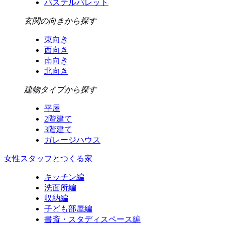
パステルパレット
玄関の向きから探す
東向き
西向き
南向き
北向き
建物タイプから探す
平屋
2階建て
3階建て
ガレージハウス
女性スタッフとつくる家
キッチン編
洗面所編
収納編
子ども部屋編
書斎・スタディスペース編