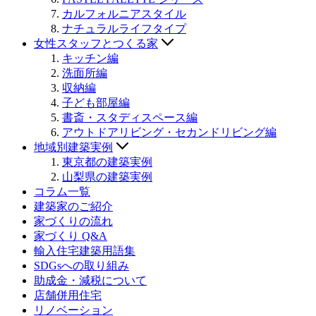
カルフォルニアスタイル
ナチュラルライフタイプ
女性スタッフとつくる家
キッチン編
洗面所編
収納編
子ども部屋編
書斎・スタディスペース編
アウトドアリビング・セカンドリビング編
地域別建築実例
東京都の建築実例
山梨県の建築実例
コラム一覧
建築家のご紹介
家づくりの流れ
家づくり Q&A
輸入住宅建築用語集
SDGsへの取り組み
助成金・減税について
店舗併用住宅
リノベーション