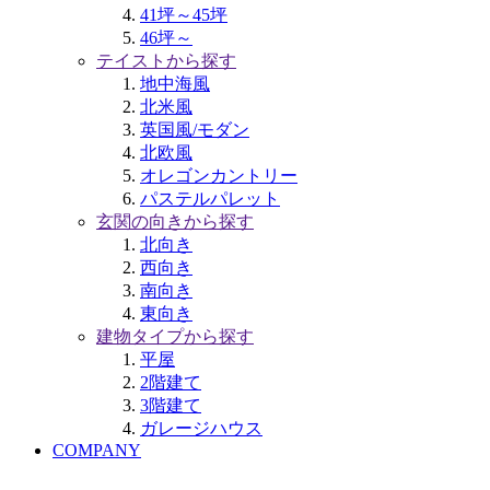
41坪～45坪
46坪～
テイストから探す
地中海風
北米風
英国風/モダン
北欧風
オレゴンカントリー
パステルパレット
玄関の向きから探す
北向き
西向き
南向き
東向き
建物タイプから探す
平屋
2階建て
3階建て
ガレージハウス
COMPANY