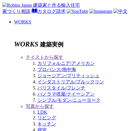
家づくり相談
カタログ請求
WORKS
WORKS
建築実例
テイストから探す
カリフォルニア/アメリカン
プロバンス/地中海
ジョージアン/ブリティッシュ
インダストリアル/ブルックリン
パリスタイル/フレンチ
パノラマ塔屋/クイーンアン
シンプル/モダン/ニューヨーク
写真から探す
LDK
リビング
キッチン
寝室