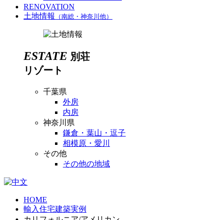
RENOVATION
土地情報
（南総・神奈川他）
ESTATE
別荘
リゾート
千葉県
外房
内房
神奈川県
鎌倉・葉山・逗子
相模原・愛川
その他
その他の地域
HOME
輸入住宅建築実例
カリフォルニア/アメリカン