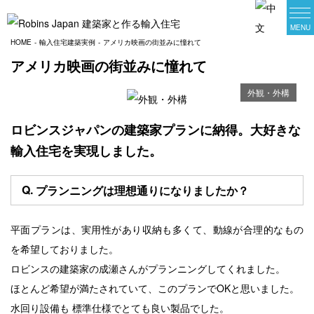
家づくりの相談
HOME
輸入住宅建築実例
アメリカ映画の街並みに憧れて
オンライン相談会
アメリカ映画の街並みに憧れて
LDK
フレンチ
～30坪
ロビンスジャパンについて
外観・外構
リビング
地中海
31坪～35坪
輸入住宅建築実例一覧
ロビンスジャパンの建築家プランに納得。大好きな
キッチン
輸入住宅を実現しました。
英国
36坪～40坪
プラン集一覧
寝室
ホテルライク
プランニングは理想通りになりましたか？
お近くのスタジオ
41坪～45坪
子供部屋
アメリカン
商品ラインナップ一覧
46坪～
平面プランは、実用性があり収納も多くて、動線が合理的なもの
を希望しておりました。
バスルーム
北米
女性スタッフとつくる家
ロビンスの建築家の成瀬さんがプランニングしてくれました。
玄関
ほとんど希望が満たされていて、このプランでOKと思いました。
地域別建築実例
カリフォルニア
水回り設備も 標準仕様でとても良い製品でした。