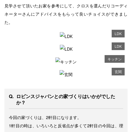
洗面・トイレ
コラム一覧
インダストリアル
見学させて頂いたお家を参考にして、クロスを選んだりコーディ
ネーターさんにアドバイスをもらって良いチョイスができまし
外観・外構
建築家のご紹介
た。
家づくりの流れ
ガレージ
LDK
家づくり Q&A
階段
LDK
キッチン
輸入住宅建築用語集
玄関
SDGsへの取り組み
助成金・減税について
ロビンスジャパンとの家づくりはいかがでした
店舗併用住宅
か？
リノベーション
今回の家づくりは、2軒目になります。
1軒目の時は、いろいろと反省点が多くて2軒目の今回は、理
土地情報