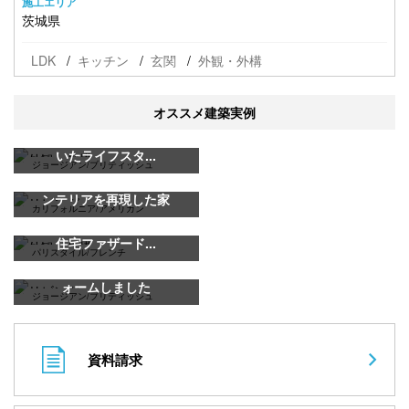
施工エリア
茨城県
LDK
キッチン
玄関
外観・外構
オススメ建築実例
3年間のアメリカ在住で気づ
いたライフスタ...
ジョージアン/ブリティッシュ
アメリカの旅で見た本場のイ
ンテリアを再現した家
カリフォルニア/アメリカン
イタリアネイトな美しい輸入
住宅ファザード...
パリスタイル/フレンチ
「英国の家」への憧れでリフ
ォームしました
ジョージアン/ブリティッシュ
資料請求