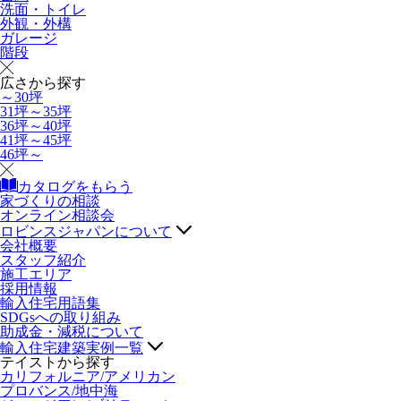
洗面・トイレ
外観・外構
ガレージ
階段
広さから探す
～30坪
31坪～35坪
36坪～40坪
41坪～45坪
46坪～
カタログをもらう
家づくりの相談
オンライン相談会
ロビンスジャパンについて
会社概要
スタッフ紹介
施工エリア
採用情報
輸入住宅用語集
SDGsへの取り組み
助成金・減税について
輸入住宅建築実例一覧
テイストから探す
カリフォルニア/アメリカン
プロバンス/地中海