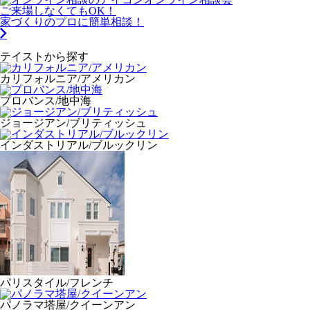
ご来場しなくてもOK！
家づくりのプロに簡単相談！
テイストから探す
カリフォルニア/アメリカン
プロバンス/地中海
ジョージアン/ブリティッシュ
インダストリアル/ブルックリン
パリスタイル/フレンチ
パノラマ塔屋/クイーンアン