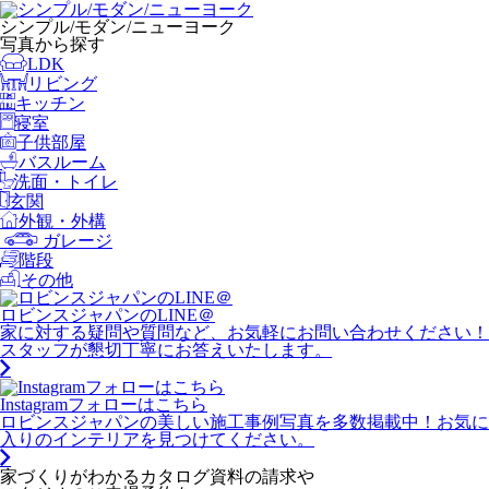
シンプル/モダン/ニューヨーク
写真から探す
LDK
リビング
キッチン
寝室
子供部屋
バスルーム
洗面・トイレ
玄関
外観・外構
ガレージ
階段
その他
ロビンスジャパンのLINE＠
家に対する疑問や質問など、お気軽にお問い合わせください！
スタッフが懇切丁寧にお答えいたします。
Instagramフォローはこちら
ロビンスジャパンの美しい施工事例写真を多数掲載中！お気に
入りのインテリアを見つけてください。
家づくりがわかる
カタログ資料の請求や