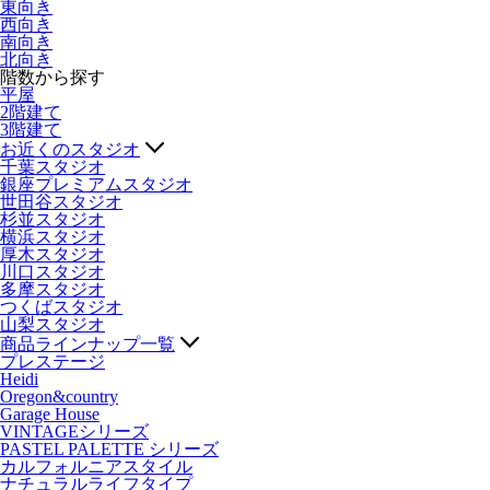
東向き
西向き
南向き
北向き
階数から探す
平屋
2階建て
3階建て
お近くのスタジオ
千葉スタジオ
銀座プレミアムスタジオ
世田谷スタジオ
杉並スタジオ
横浜スタジオ
厚木スタジオ
川口スタジオ
多摩スタジオ
つくばスタジオ
山梨スタジオ
商品ラインナップ一覧
プレステージ
Heidi
Oregon&country
Garage House
VINTAGEシリーズ
PASTEL PALETTE シリーズ
カルフォルニアスタイル
ナチュラルライフタイプ