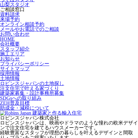
山梨スタジオ
ご相談窓口
資料請求
来場予約
オンライン相談予約
メールやお電話でのご相談
お問い合わせ
HOME
会社概要
スタッフ紹介
施工エリア
お知らせ
プライバシーポリシー
サイトマップ
採用情報
土地情報
ロビンスジャパンの土地探し
注文住宅で叶える家づくり
建築家募集・設計事務所募集
SDGsへの取り組み
ZEH普及目標
助成金・減税について
ロビンスジャパン株式会社
ロビンスジャパンは、映画やドラマのような憧れの欧米デザイ
ンで注文住宅を建てるハウスメーカーです。
経験豊富なスタッフが理想の暮らしを叶えるデザインと間取
り・プランをご提案いたします。