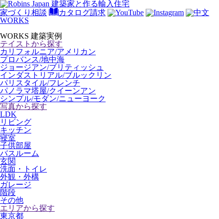
家づくり相談
カタログ請求
WORKS
WORKS
建築実例
テイストから探す
カリフォルニア/アメリカン
プロバンス/地中海
ジョージアン/ブリティッシュ
インダストリアル/ブルックリン
パリスタイル/フレンチ
パノラマ塔屋/クイーンアン
シンプル/モダン/ニューヨーク
写真から探す
LDK
リビング
キッチン
寝室
子供部屋
バスルーム
玄関
洗面・トイレ
外観・外構
ガレージ
階段
その他
エリアから探す
東京都