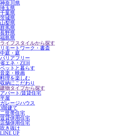
神奈川県
埼玉県
千葉県
茨城県
山梨県
群馬県
長野県
福島県
ライフスタイルから探す
リモートワーク・書斎
中庭・庭
バリアフリー
省エネ・ZEH
ペットと暮らす
音楽・映画
料理を楽しむ
収納にこだわり
建物タイプから探す
アパート/賃貸住宅
平屋
ガレージハウス
3階建て
二世帯住宅
賃貸併用住宅
店舗併用住宅
吹き抜け
LINE UP