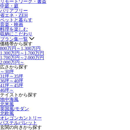
リモートワーク・書斎
中庭・庭
バリアフリー
省エネ・ZEH
ペットと暮らす
音楽・映画
料理を楽しむ
収納にこだわり
プラン集一覧
価格帯から探す
800万円～1,300万円
1,300万円～1,700万円
1,700万円～2,000万円
2,000万円～
広さから探す
～30坪
31坪～35坪
36坪～40坪
41坪～45坪
46坪～
テイストから探す
地中海風
北米風
英国風/モダン
北欧風
オレゴンカントリー
パステルパレット
玄関の向きから探す