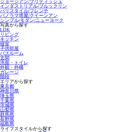
ジョージアン/ブリティッシュ
インダストリアル/ブルックリン
パリスタイル/フレンチ
パノラマ塔屋/クイーンアン
シンプル/モダン/ニューヨーク
写真から探す
LDK
リビング
キッチン
寝室
子供部屋
バスルーム
玄関
洗面・トイレ
外観・外構
ガレージ
階段
エリアから探す
東京都
神奈川県
埼玉県
千葉県
茨城県
山梨県
群馬県
長野県
福島県
ライフスタイルから探す