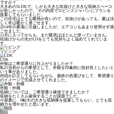
ですか？
大きめの5LDKで、しかも大きな吹抜けと大きな収納スペース
が欲しかったので、 その内容でロビンスジャパンにプランを
提案してもらいました。
この住宅はとても断熱が良いので、吹抜けがあっても、夏は涼
しく冬は暖かく過ごせます。
2014年の夏場に引越しましたが、エアコンもあまり使用せず過
ごせました。
12月に入ってからも、まだ暖房はほとんど使っていません。
吹抜けからの光がLDをとても気持ちよく温めてくれていま
す。
リビング
LDK
外観はご希望通りに仕上がりましたか？
私の当初からの希望として、外観を印象的に恰好良くしたいと
いう事がありました。
何回か訂正してもらいながら、最終の色選びをして、希望通り
のイメージで完成させてくれました。
外観・外構
収納については、ご希望通り確保できましたか？
収納をたくさん確保することが課題でした。
小屋裏に、6帖大の大きな収納庫を提案してもらい、とても収
納力を増やせたと思います。
階段