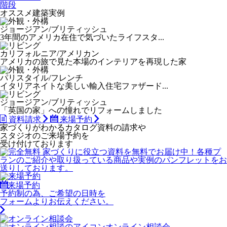
階段
オススメ建築実例
ジョージアン/ブリティッシュ
3年間のアメリカ在住で気づいたライフスタ...
カリフォルニア/アメリカン
アメリカの旅で見た本場のインテリアを再現した家
パリスタイル/フレンチ
イタリアネイトな美しい輸入住宅ファザード...
ジョージアン/ブリティッシュ
「英国の家」への憧れでリフォームしました
資料請求
来場予約
家づくりがわかる
カタログ資料の請求や
スタジオのご来場予約を
受け付けております
来場予約
予約制の為、ご希望の日時を
フォームよりお伝えください。
オンライン相談会