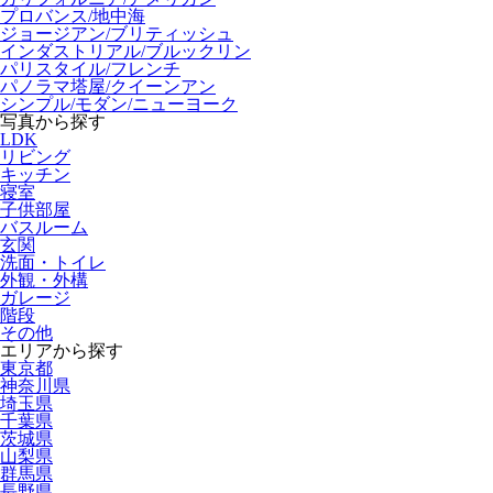
プロバンス/地中海
ジョージアン/ブリティッシュ
インダストリアル/ブルックリン
パリスタイル/フレンチ
パノラマ塔屋/クイーンアン
シンプル/モダン/ニューヨーク
写真から探す
LDK
リビング
キッチン
寝室
子供部屋
バスルーム
玄関
洗面・トイレ
外観・外構
ガレージ
階段
その他
エリアから探す
東京都
神奈川県
埼玉県
千葉県
茨城県
山梨県
群馬県
長野県