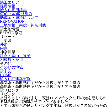
施工エリア
採用情報
輸入住宅用語集
SDGsへの取り組み
助成金・減税について
RENOVATION
土地情報
（南総・神奈川他）
ESTATE
別荘
リゾート
千葉県
外房
内房
神奈川県
鎌倉・葉山・逗子
相模原・愛川
その他
その他の地域
HOME
輸入住宅建築実例
高気密・高断熱住宅だから吹抜けがとても快適
高気密・高断熱住宅だから吹抜けがとても快適
リビング
昼はやさしい陽だまり、夜はロマンチックな月の光を感じられ
るM.B様邸に訪問させていただきました。
とても気持ちの良いリビングですね。吹抜けがご希望だったの