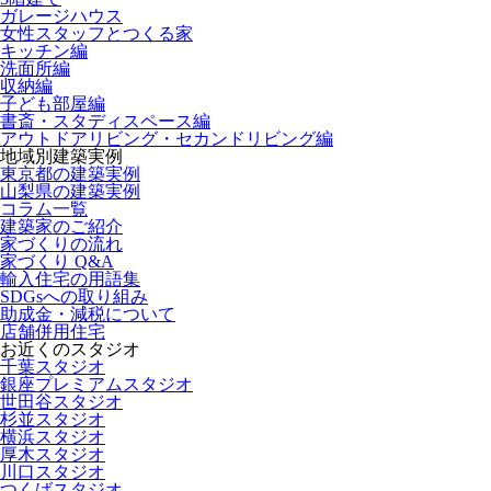
ガレージハウス
女性スタッフとつくる家
キッチン編
洗面所編
収納編
子ども部屋編
書斎・スタディスペース編
アウトドアリビング・セカンドリビング編
地域別建築実例
東京都の建築実例
山梨県の建築実例
コラム一覧
建築家のご紹介
家づくりの流れ
家づくり Q&A
輸入住宅の用語集
SDGsへの取り組み
助成金・減税について
店舗併用住宅
お近くのスタジオ
千葉スタジオ
銀座プレミアムスタジオ
世田谷スタジオ
杉並スタジオ
横浜スタジオ
厚木スタジオ
川口スタジオ
つくばスタジオ