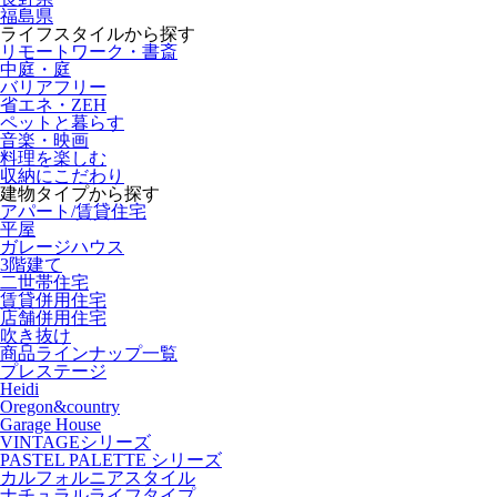
福島県
ライフスタイルから探す
リモートワーク・書斎
中庭・庭
バリアフリー
省エネ・ZEH
ペットと暮らす
音楽・映画
料理を楽しむ
収納にこだわり
建物タイプから探す
アパート/賃貸住宅
平屋
ガレージハウス
3階建て
二世帯住宅
賃貸併用住宅
店舗併用住宅
吹き抜け
商品ラインナップ一覧
プレステージ
Heidi
Oregon&country
Garage House
VINTAGEシリーズ
PASTEL PALETTE シリーズ
カルフォルニアスタイル
ナチュラルライフタイプ