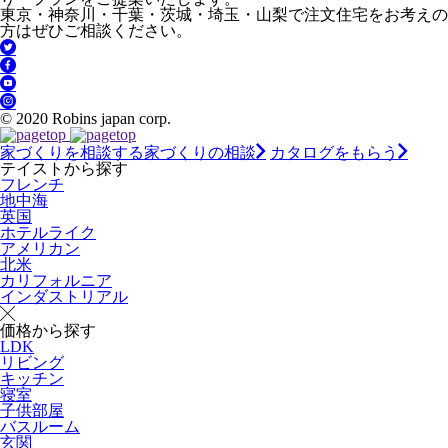
東京・神奈川・千葉・茨城・埼玉・山梨で注文住宅をお考えの
方はぜひご相談ください。
© 2020 Robins japan corp.
家づくりを相談する
家づくりの相談
カタログをもらう
テイストから探す
フレンチ
地中海
英国
ホテルライク
アメリカン
北米
カリフォルニア
インダストリアル
価格から探す
LDK
リビング
キッチン
寝室
子供部屋
バスルーム
玄関