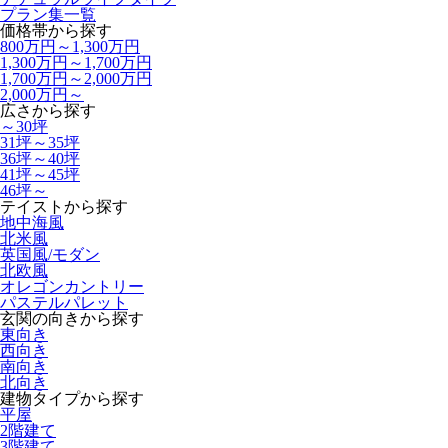
プラン集一覧
価格帯から探す
800万円～1,300万円
1,300万円～1,700万円
1,700万円～2,000万円
2,000万円～
広さから探す
～30坪
31坪～35坪
36坪～40坪
41坪～45坪
46坪～
テイストから探す
地中海風
北米風
英国風/モダン
北欧風
オレゴンカントリー
パステルパレット
玄関の向きから探す
東向き
西向き
南向き
北向き
建物タイプから探す
平屋
2階建て
3階建て