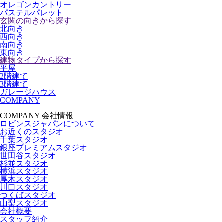
オレゴンカントリー
パステルパレット
玄関の向きから探す
北向き
西向き
南向き
東向き
建物タイプから探す
平屋
2階建て
3階建て
ガレージハウス
COMPANY
COMPANY
会社情報
ロビンスジャパンについて
お近くのスタジオ
千葉スタジオ
銀座プレミアムスタジオ
世田谷スタジオ
杉並スタジオ
横浜スタジオ
厚木スタジオ
川口スタジオ
つくばスタジオ
山梨スタジオ
会社概要
スタッフ紹介