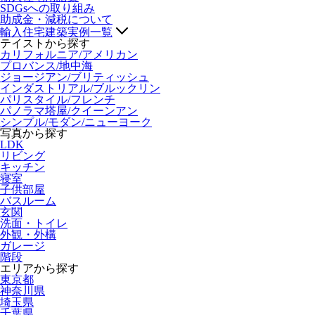
SDGsへの取り組み
助成金・減税について
輸入住宅建築実例一覧
テイストから探す
カリフォルニア/アメリカン
プロバンス/地中海
ジョージアン/ブリティッシュ
インダストリアル/ブルックリン
パリスタイル/フレンチ
パノラマ塔屋/クイーンアン
シンプル/モダン/ニューヨーク
写真から探す
LDK
リビング
キッチン
寝室
子供部屋
バスルーム
玄関
洗面・トイレ
外観・外構
ガレージ
階段
エリアから探す
東京都
神奈川県
埼玉県
千葉県