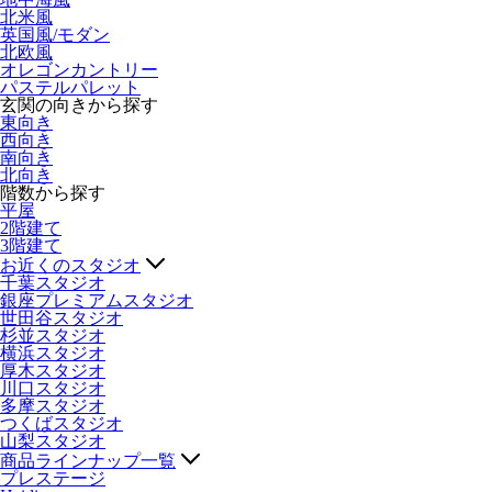
北米風
英国風/モダン
北欧風
オレゴンカントリー
パステルパレット
玄関の向きから探す
東向き
西向き
南向き
北向き
階数から探す
平屋
2階建て
3階建て
お近くのスタジオ
千葉スタジオ
銀座プレミアムスタジオ
世田谷スタジオ
杉並スタジオ
横浜スタジオ
厚木スタジオ
川口スタジオ
多摩スタジオ
つくばスタジオ
山梨スタジオ
商品ラインナップ一覧
プレステージ