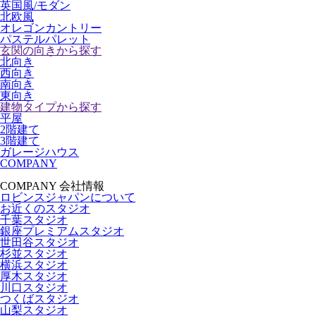
英国風/モダン
北欧風
オレゴンカントリー
パステルパレット
玄関の向きから探す
北向き
西向き
南向き
東向き
建物タイプから探す
平屋
2階建て
3階建て
ガレージハウス
COMPANY
COMPANY
会社情報
ロビンスジャパンについて
お近くのスタジオ
千葉スタジオ
銀座プレミアムスタジオ
世田谷スタジオ
杉並スタジオ
横浜スタジオ
厚木スタジオ
川口スタジオ
つくばスタジオ
山梨スタジオ