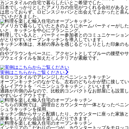
カンスタイルの住宅で暮らしたいとご希望でした。
日本でしっかりとしたアメリカの住宅がつくれる会社があると
は思っておらず、ロビンスジャパンと出会えてよかったと喜ん
でいただきました。
アメリカで暮らしていたときのようにホームパーティーがした
いと、キッチンを中心にプランニング。
料理している人と、パーティー参加者とのコミュニケーション
がとりやすいオープンキッチンを導入しています。
キッチン本体は、木材の厚みを感じるどっしりとした印象のも
のを。
白やブラウンをベースに、アクセントとしてブルーの腰壁やサ
ブウェイタイルを加えたインテリアが素敵です。
実例はこちらからご覧ください
モロッコタイルでアレンジしたペニンシュラキッチン
オープンキッチンのなかでも、左右のどちらかが壁に接してい
るレイアウトを「ペニンシュラキッチン」といいます。
通路が片側のみなので、比較的コンパクトなお部屋にも設置し
やすいレイアウトです。
こちらの実例では、調理台とカウンターが一体となったペニン
シュラキッチンを採用。
キッチン側からサッと配膳したり、カウンターに座った家族と
家事をしながら会話を楽しんだりできます。
インテリアのこだわりの一つが、カウンタートップをモロッコ