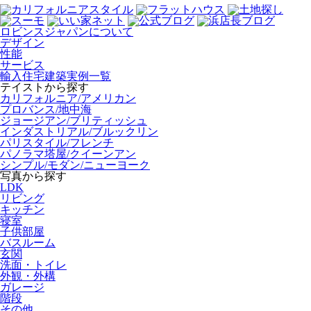
ロビンスジャパンについて
デザイン
性能
サービス
輸入住宅建築実例一覧
テイストから探す
カリフォルニア/アメリカン
プロバンス/地中海
ジョージアン/ブリティッシュ
インダストリアル/ブルックリン
パリスタイル/フレンチ
パノラマ塔屋/クイーンアン
シンプル/モダン/ニューヨーク
写真から探す
LDK
リビング
キッチン
寝室
子供部屋
バスルーム
玄関
洗面・トイレ
外観・外構
ガレージ
階段
その他