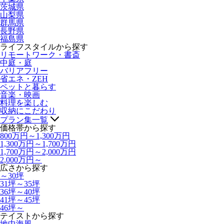
茨城県
山梨県
群馬県
長野県
福島県
ライフスタイルから探す
リモートワーク・書斎
中庭・庭
バリアフリー
省エネ・ZEH
ペットと暮らす
音楽・映画
料理を楽しむ
収納にこだわり
プラン集一覧
価格帯から探す
800万円～1,300万円
1,300万円～1,700万円
1,700万円～2,000万円
2,000万円～
広さから探す
～30坪
31坪～35坪
36坪～40坪
41坪～45坪
46坪～
テイストから探す
地中海風