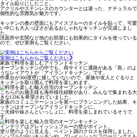
タイル貼りにしたこと。
アクリルやステンレスのカウンターとは違った、ナチュラルで
個性的な雰囲気が魅力です。
キッチンの奥の壁面にもアイスブルーのタイルを貼って、可愛
い中にも大人っぽさがあるおしゃれなキッチンが完成しまし
た。
洗面所や玄関など他のお部屋にも効果的にタイルを使っている
ので、ぜひ実例もご覧ください。
実例はこちらからご覧ください
家族で料理を楽しむアイランドキッチン
オープンキッチンの中でも、両サイドに通路がある「島」のよ
うなレイアウトが「アイランドキッチン」です。
作業台が360度壁に接していないので、家族や友人とぐるりと
キッチンを取り囲んで料理を楽しめます。
こちらのお施主様も海外移住経験があり、みんなで集まれる大
きなLDKを希望されていました。
家族のコミュニケーションを第一にプランニングした結果、キ
ッチンはオープンなアイランドキッチンに。
ご夫婦や妹さんといっしょに、料理を楽しまれているそうで
す。
インテリアはグレイッシュブルーの壁がポイント。
塗り壁のように見える、ペイント調のクロスを採用しました。
シンプルな白いキッチンや、グレイッシュなフローリングとも