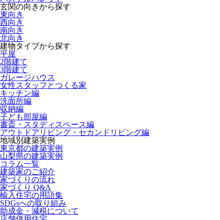
玄関の向きから探す
東向き
西向き
南向き
北向き
建物タイプから探す
平屋
2階建て
3階建て
ガレージハウス
女性スタッフとつくる家
キッチン編
洗面所編
収納編
子ども部屋編
書斎・スタディスペース編
アウトドアリビング・セカンドリビング編
地域別建築実例
東京都の建築実例
山梨県の建築実例
コラム一覧
建築家のご紹介
家づくりの流れ
家づくり Q&A
輸入住宅の用語集
SDGsへの取り組み
助成金・減税について
店舗併用住宅