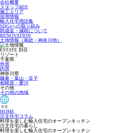
会社概要
スタッフ紹介
施工エリア
採用情報
輸入住宅用語集
SDGsへの取り組み
助成金・減税について
RENOVATION
土地情報
（南総・神奈川他）
ESTATE
別荘
リゾート
千葉県
外房
内房
神奈川県
鎌倉・葉山・逗子
相模原・愛川
その他
その他の地域
HOME
注文住宅コラム
料理を楽しむ輸入住宅のオープンキッチン
注文住宅の暮らし
料理を楽しむ輸入住宅のオープンキッチン