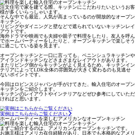
注文住宅で家を建てる際、キッチンにこだわりたいというお客
様が多くいらっしゃいます。
そんな中でも最近、人気が高まっているのが開放的なオープン
キッチン。
リビングやダイニングと壁などで遮られていないキッチンレイ
アウトです。
海外ドラマや映画でも夫婦や親子で料理をしたり、友人を呼ん
でホームパーティーをしたりと、オープンキッチンで楽しそう
に過ごしている姿を見ます。
オープンキッチンと一口に言っても、ペニンシュラキッチンや
アイランドキッチンなどさまざまなレイアウトがあります。
またリビング側からキッチンがよく見えるため、キッチンイン
テリアによってLDK全体の雰囲気が大きく変わるのも見逃せ
ないポイントです。
今回はロビンスジャパンが手がけてきた、輸入住宅のオープン
キッチンをご紹介します。
キッチンのレイアウトやインテリアなどぜひ参考にしていただ
ければと思います。
実例はこちらからご覧ください
ホームパーティーを楽しむアメリカンなオープンキッチン
まずご紹介するのは、アメリカンなオープンキッチンです。
お施主様はアメリカ在住経験があり、日本でも本格的なアメリ