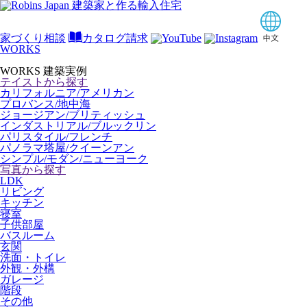
家づくり相談
カタログ請求
WORKS
WORKS
建築実例
テイストから探す
カリフォルニア/アメリカン
プロバンス/地中海
ジョージアン/ブリティッシュ
インダストリアル/ブルックリン
パリスタイル/フレンチ
パノラマ塔屋/クイーンアン
シンプル/モダン/ニューヨーク
写真から探す
LDK
リビング
キッチン
寝室
子供部屋
バスルーム
玄関
洗面・トイレ
外観・外構
ガレージ
階段
その他