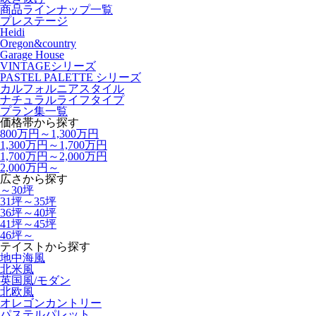
商品ラインナップ一覧
プレステージ
Heidi
Oregon&country
Garage House
VINTAGEシリーズ
PASTEL PALETTE シリーズ
カルフォルニアスタイル
ナチュラルライフタイプ
プラン集一覧
価格帯から探す
800万円～1,300万円
1,300万円～1,700万円
1,700万円～2,000万円
2,000万円～
広さから探す
～30坪
31坪～35坪
36坪～40坪
41坪～45坪
46坪～
テイストから探す
地中海風
北米風
英国風/モダン
北欧風
オレゴンカントリー
パステルパレット