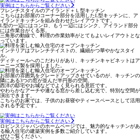
実例はこちらからご覧ください
フレンチスタイルのアイランド＋Ｌ型キッチン
こちらはお部屋のコーナー部分を活用したL型キッチンに、ア
イランドキッチンを組み合わせたレイアウトです。
L型の一辺にはコンロ、もう一辺にはシンク、アイランド部分
には作業台がくる形。
三角形の動線で、料理の作業効率がとてもよいレイアウトとな
っています。
インテリアはフレンチテイストの、繊細かつ華やかなスタイ
ル。
ディティールへのこだわりがあり、キッチンキャビネットはア
ーニーズ製を採用しました。
お部屋の雰囲気をグレードアップさせているのが、キッチンの
隣にある3つの窓が並んだ半円形の空間。
西洋の邸宅やお城などでよく見られる意匠です。
やわらかなアーチや連なる窓から差し込む光で、特別な空間が
演出できます。
こちらのお家では、子供のお昼寝やティースペースとして活用
される予定です。
実例はこちらからご覧ください
ロビンスジャパンのホームページでは、魅力的なキッチンがあ
る輸入住宅の建築実例を多数ご紹介しています。
ぜひご覧ください。