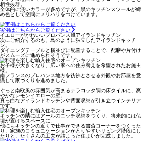
相性抜群。
全体的に淡いカラーが多めですが、黒のキッチンスツールが締
め色として空間にメリハリをつけています。
実例はこちらからご覧ください
イエローがかわいいプロバンス風アイランドキッチン
次にご紹介するのも、島のように独立したアイランドキッチ
ン。
ダイニングテーブルと横並びに配置することで、配膳や片付け
がスムーズに進められそうです。
お子様が大きくなり、広い家への住み替えを希望されたお施主
様。
南フランスのプロバンス地方を彷彿とさせる外観やお部屋を意
識して家づくりを進めました。
ぐっと南欧風の雰囲気が高まるテラコッタ調の床タイルに、爽
やかなレモンイエローの壁。
真っ白なアイランドキッチンや背面収納が引き立つインテリア
です。
キッチンの隣にはアールのニッチ収納をつくり、将来的には仏
壇が置けるスペースに。
他にもキッチンの近くで仕事ができる書斎コーナーをつくった
り、家族のコミュニケーションがとりやすいリビング階段にし
たりと、たくさんの工夫が詰まった住まいが完成しました。