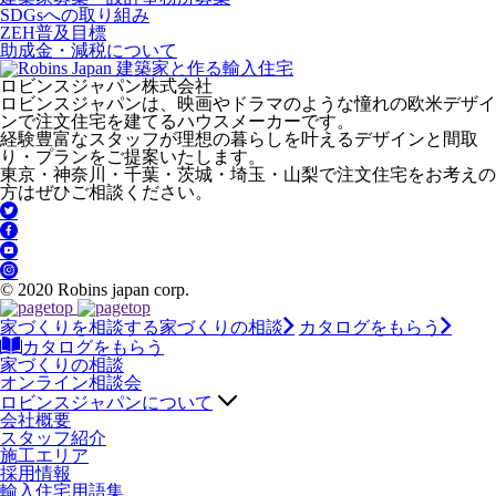
SDGsへの取り組み
ZEH普及目標
助成金・減税について
ロビンスジャパン株式会社
ロビンスジャパンは、映画やドラマのような憧れの欧米デザイ
ンで注文住宅を建てるハウスメーカーです。
経験豊富なスタッフが理想の暮らしを叶えるデザインと間取
り・プランをご提案いたします。
東京・神奈川・千葉・茨城・埼玉・山梨で注文住宅をお考えの
方はぜひご相談ください。
© 2020 Robins japan corp.
家づくりを相談する
家づくりの相談
カタログをもらう
カタログをもらう
家づくりの相談
オンライン相談会
ロビンスジャパンについて
会社概要
スタッフ紹介
施工エリア
採用情報
輸入住宅用語集