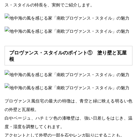
ス・スタイルの特長を、実例でご紹介します。
建築家のご紹介
家づくりの流れ
家づくり Q&A
プロヴァンス・スタイルのポイント① 塗り壁と瓦屋
輸入住宅建築用語集
根
SDGsへの取り組み
助成金・減税について
店舗併用住宅
プロヴァンス風住宅の最大の特徴は、青空と緑に映える明るい色
の外壁と瓦屋根。
リノベーション
白やベージュ、ハチミツ色の漆喰壁は、強い日差しをはじき、温
土地情報
度・湿度を調整してくれます。
アクセントとして外壁の一部を石やレンガ貼りにすることも。