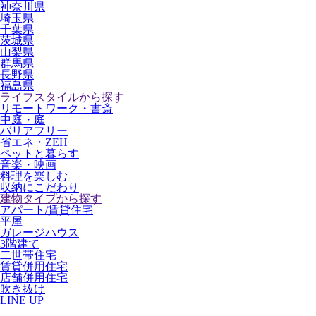
神奈川県
埼玉県
千葉県
茨城県
山梨県
群馬県
長野県
福島県
ライフスタイルから探す
リモートワーク・書斎
中庭・庭
バリアフリー
省エネ・ZEH
ペットと暮らす
音楽・映画
料理を楽しむ
収納にこだわり
建物タイプから探す
アパート/賃貸住宅
平屋
ガレージハウス
3階建て
二世帯住宅
賃貸併用住宅
店舗併用住宅
吹き抜け
LINE UP