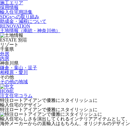
施工エリア
採用情報
輸入住宅用語集
SDGsへの取り組み
助成金・減税について
RENOVATION
土地情報
（南総・神奈川他）
ESTATE
別荘
リゾート
千葉県
外房
内房
神奈川県
鎌倉・葉山・逗子
相模原・愛川
その他
その他の地域
HOME
注文住宅コラム
特注ロートアイアンで優雅にスタイリッシュに
輸入住宅のデザイン
特注ロートアイアンで優雅にスタイリッシュに
輸入住宅らしさを演出してくれるインテリアアイテムとして、
海外メーカーからの直輸入はもちろん、オリジナルのデザイン