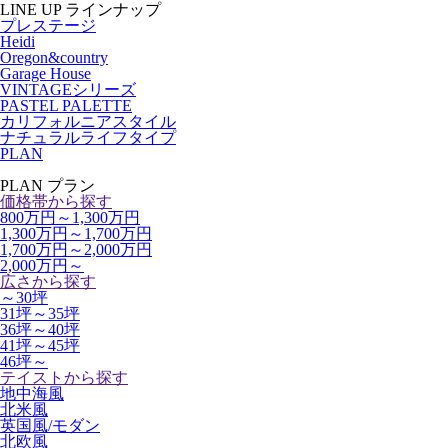
LINE UP
ラインナップ
プレステージ
Heidi
Oregon&country
Garage House
VINTAGEシリーズ
PASTEL PALETTE
カリフォルニアスタイル
ナチュラルライフタイプ
PLAN
PLAN
プラン
価格帯から探す
800万円～1,300万円
1,300万円～1,700万円
1,700万円～2,000万円
2,000万円～
広さから探す
～30坪
31坪～35坪
36坪～40坪
41坪～45坪
46坪～
テイストから探す
地中海風
北米風
英国風/モダン
北欧風