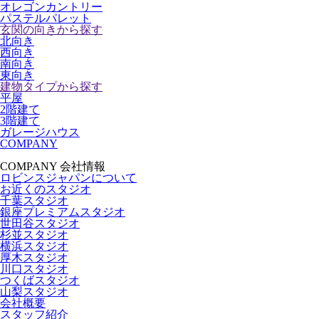
オレゴンカントリー
パステルパレット
玄関の向きから探す
北向き
西向き
南向き
東向き
建物タイプから探す
平屋
2階建て
3階建て
ガレージハウス
COMPANY
COMPANY
会社情報
ロビンスジャパンについて
お近くのスタジオ
千葉スタジオ
銀座プレミアムスタジオ
世田谷スタジオ
杉並スタジオ
横浜スタジオ
厚木スタジオ
川口スタジオ
つくばスタジオ
山梨スタジオ
会社概要
スタッフ紹介