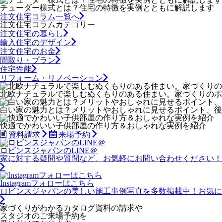
チューダー様式とは？住宅の特徴を実例とともに解説します
注文住宅コラム一覧へ
注文住宅コラムカテゴリー
注文住宅の暮らし
輸入住宅のデザイン
注文住宅のお金
間取り・プラン
住宅性能
リフォーム・リノベーション
北欧ナチュラルで楽しむぬくもりのある住まい。家づくりのポイン
白い家の魅力とは？メリットやおしゃれに見せるポイント、後悔し
快適でかわいい子供部屋の作り方＆おしゃれな実例を紹介
資料請求
来場予約
ロビンスジャパンのLINE＠
家に対する疑問や質問など、お気軽にお問い合わせください！
Instagramフォローはこちら
ロビンスジャパンの美しい施工事例写真を多数掲載中！お気に
家づくりがわかる
カタログ資料の請求や
スタジオのご来場予約を