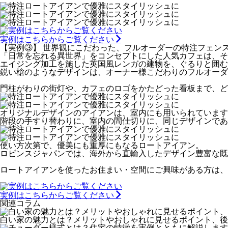
実例はこちらからご覧ください
【実例③】 世界観にこだわった、フルオーダーの特注フェン
「日常を忘れる異世界」をコンセプトにした人気カフェは、そ
エイジング加工を施した英国風レンガの建物を、ぐるりと囲む
鋭い槍のようなデザインは、オーナー様こだわりのフルオーダ
門柱がわりの街灯や、カフェのロゴをかたどった看板まで、ど
オリジナルデザインのアイアンは、室内にも用いられています
階段の手すり替わりに、室内の間仕切りに、同じデザインであ
使い方次第で、優美にも重厚にもなるロートアイアン。
ロビンスジャパンでは、海外から直輸入したデザイン豊富な既
ロートアイアンを使ったお住まい・空間にご興味がある方は、
実例はこちらからご覧ください
関連コラム
白い家の魅力とは？メリットやおしゃれに見せるポイント、後悔し