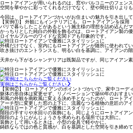
ロートアイアンが用いられるのは、窓やバルコニーのフェンス
空間を華やかに彩ってくれるだけでなく、壁や間仕切りよりも
今回は、ロートアイアンづかいがお住まいの魅力を引き出して
【実例①】 外観にもインテリアにも、ロートアイアンを採用
パリで暮らしたことがあるという施主様の理想を詰め込んだマ
かっちりとした純白の外観を飾るのは、ロートアイアン製の優
ロイヤルブルーのワイドな玄関ドアも印象的です。
外構だけでなく、室内にもロートアイアンが随所に使われてい
吹き抜けのエントランスも、明るい白を基調に、アイアンの階
天井から下がるシャンデリアは既製品ですが、同じアイアン素
実例はこちらからご覧ください
【実例②】 ロートアイアンのポイントづかいで、家中コーデ
躯体の形自体は変更せず、リノベーションで築60年のおすま
和風の外観を南欧風に変える決め手となったのが、ロートアイ
アーチ型に変更した窓の上下に、流麗なつる植物の意匠のアイ
階段の手すりや水回りの装飾にも、同じようにロートアイアン
階段のようにがんじょうさを求められる場所では大胆に。
装飾として用いるときは、小型の金具で軽やかに。
鋳鉄ならではの色と質感が、白を基調とした空間を引き締めて