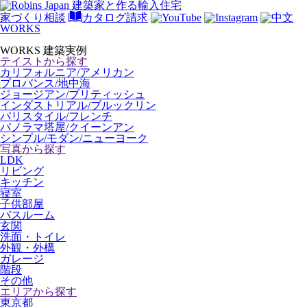
家づくり相談
カタログ請求
WORKS
WORKS
建築実例
テイストから探す
カリフォルニア/アメリカン
プロバンス/地中海
ジョージアン/ブリティッシュ
インダストリアル/ブルックリン
パリスタイル/フレンチ
パノラマ塔屋/クイーンアン
シンプル/モダン/ニューヨーク
写真から探す
LDK
リビング
キッチン
寝室
子供部屋
バスルーム
玄関
洗面・トイレ
外観・外構
ガレージ
階段
その他
エリアから探す
東京都