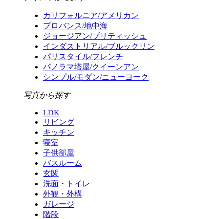
カリフォルニア/アメリカン
プロバンス/地中海
ジョージアン/ブリティッシュ
インダストリアル/ブルックリン
パリスタイル/フレンチ
パノラマ塔屋/クイーンアン
シンプル/モダン/ニューヨーク
写真から探す
LDK
リビング
キッチン
寝室
子供部屋
バスルーム
玄関
洗面・トイレ
外観・外構
ガレージ
階段