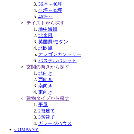
36坪～40坪
41坪～45坪
46坪～
テイストから探す
地中海風
北米風
英国風/モダン
北欧風
オレゴンカントリー
パステルパレット
玄関の向きから探す
北向き
西向き
南向き
東向き
建物タイプから探す
平屋
2階建て
3階建て
ガレージハウス
COMPANY