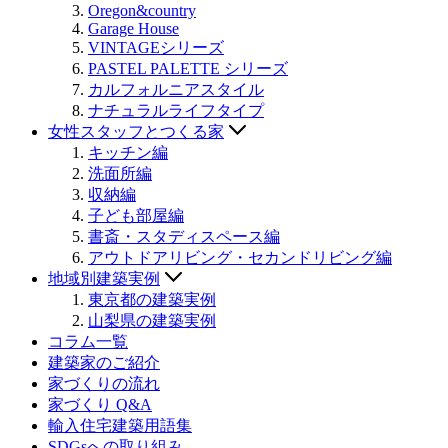
Oregon&country
Garage House
VINTAGEシリーズ
PASTEL PALETTE シリーズ
カルフォルニアスタイル
ナチュラルライフタイプ
女性スタッフとつくる家
キッチン編
洗面所編
収納編
子ども部屋編
書斎・スタディスペース編
アウトドアリビング・セカンドリビング編
地域別建築実例
東京都の建築実例
山梨県の建築実例
コラム一覧
建築家のご紹介
家づくりの流れ
家づくり Q&A
輸入住宅建築用語集
SDGsへの取り組み