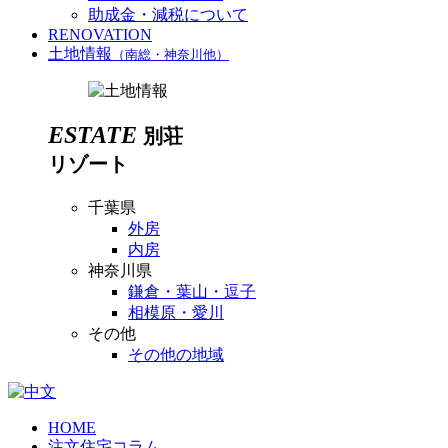
助成金・減税について
RENOVATION
土地情報
（南総・神奈川他）
ESTATE
別荘
リゾート
千葉県
外房
内房
神奈川県
鎌倉・葉山・逗子
相模原・愛川
その他
その他の地域
HOME
注文住宅コラム