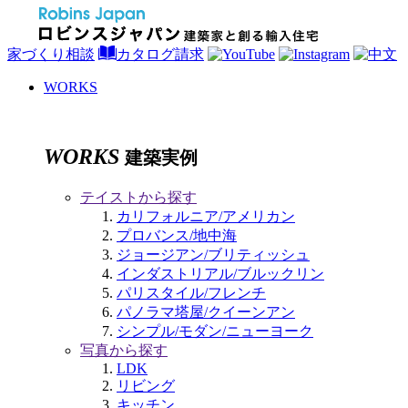
家づくり相談
カタログ請求
WORKS
WORKS
建築実例
テイストから探す
カリフォルニア/アメリカン
プロバンス/地中海
ジョージアン/ブリティッシュ
インダストリアル/ブルックリン
パリスタイル/フレンチ
パノラマ塔屋/クイーンアン
シンプル/モダン/ニューヨーク
写真から探す
LDK
リビング
キッチン