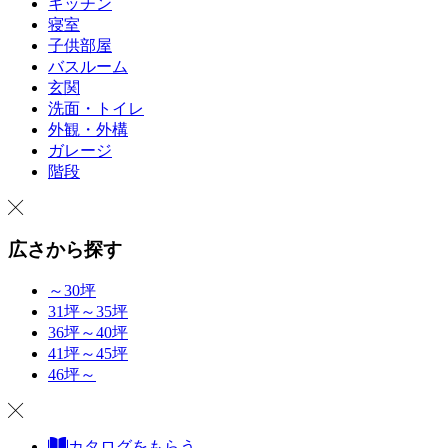
キッチン
寝室
子供部屋
バスルーム
玄関
洗面・トイレ
外観・外構
ガレージ
階段
広さから探す
～30坪
31坪～35坪
36坪～40坪
41坪～45坪
46坪～
カタログをもらう