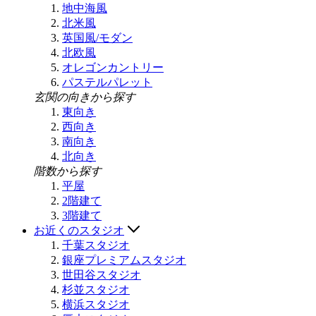
地中海風
北米風
英国風/モダン
北欧風
オレゴンカントリー
パステルパレット
玄関の向きから探す
東向き
西向き
南向き
北向き
階数から探す
平屋
2階建て
3階建て
お近くのスタジオ
千葉スタジオ
銀座プレミアムスタジオ
世田谷スタジオ
杉並スタジオ
横浜スタジオ