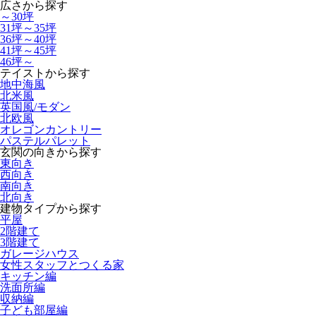
広さから探す
～30坪
31坪～35坪
36坪～40坪
41坪～45坪
46坪～
テイストから探す
地中海風
北米風
英国風/モダン
北欧風
オレゴンカントリー
パステルパレット
玄関の向きから探す
東向き
西向き
南向き
北向き
建物タイプから探す
平屋
2階建て
3階建て
ガレージハウス
女性スタッフとつくる家
キッチン編
洗面所編
収納編
子ども部屋編