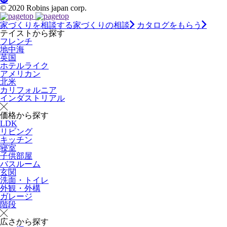
© 2020 Robins japan corp.
家づくりを相談する
家づくりの相談
カタログをもらう
テイストから探す
フレンチ
地中海
英国
ホテルライク
アメリカン
北米
カリフォルニア
インダストリアル
価格から探す
LDK
リビング
キッチン
寝室
子供部屋
バスルーム
玄関
洗面・トイレ
外観・外構
ガレージ
階段
広さから探す