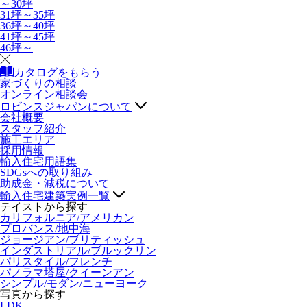
～30坪
31坪～35坪
36坪～40坪
41坪～45坪
46坪～
カタログをもらう
家づくりの相談
オンライン相談会
ロビンスジャパンについて
会社概要
スタッフ紹介
施工エリア
採用情報
輸入住宅用語集
SDGsへの取り組み
助成金・減税について
輸入住宅建築実例一覧
テイストから探す
カリフォルニア/アメリカン
プロバンス/地中海
ジョージアン/ブリティッシュ
インダストリアル/ブルックリン
パリスタイル/フレンチ
パノラマ塔屋/クイーンアン
シンプル/モダン/ニューヨーク
写真から探す
LDK