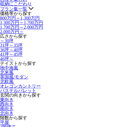
収納にこだわり
プラン集一覧
価格帯から探す
800万円～1,300万円
1,300万円～1,700万円
1,700万円～2,000万円
2,000万円～
広さから探す
～30坪
31坪～35坪
36坪～40坪
41坪～45坪
46坪～
テイストから探す
地中海風
北米風
英国風/モダン
北欧風
オレゴンカントリー
パステルパレット
玄関の向きから探す
東向き
西向き
南向き
北向き
階数から探す
平屋
2階建て