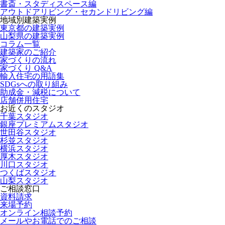
書斎・スタディスペース編
アウトドアリビング・セカンドリビング編
地域別建築実例
東京都の建築実例
山梨県の建築実例
コラム一覧
建築家のご紹介
家づくりの流れ
家づくり Q&A
輸入住宅の用語集
SDGsへの取り組み
助成金・減税について
店舗併用住宅
お近くのスタジオ
千葉スタジオ
銀座プレミアムスタジオ
世田谷スタジオ
杉並スタジオ
横浜スタジオ
厚木スタジオ
川口スタジオ
つくばスタジオ
山梨スタジオ
ご相談窓口
資料請求
来場予約
オンライン相談予約
メールやお電話でのご相談