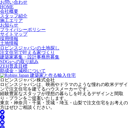
お問い合わせ
HOME
会社概要
スタッフ紹介
施工エリア
お知らせ
プライバシーポリシー
サイトマップ
採用情報
土地情報
ロビンスジャパンの土地探し
注文住宅で叶える家づくり
建築家募集・設計事務所募集
SDGsへの取り組み
ZEH普及目標
助成金・減税について
ロビンスジャパン株式会社
ロビンスジャパンは、映画やドラマのような憧れの欧米デザイ
ンで注文住宅を建てるハウスメーカーです。
経験豊富なスタッフが理想の暮らしを叶えるデザインと間取
り・プランをご提案いたします。
東京・神奈川・千葉・茨城・埼玉・山梨で注文住宅をお考えの
方はぜひご相談ください。