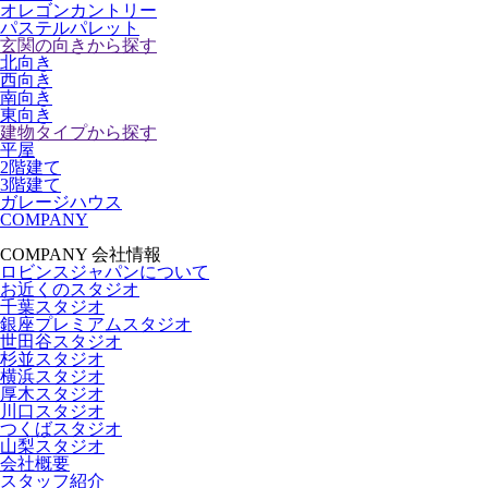
オレゴンカントリー
パステルパレット
玄関の向きから探す
北向き
西向き
南向き
東向き
建物タイプから探す
平屋
2階建て
3階建て
ガレージハウス
COMPANY
COMPANY
会社情報
ロビンスジャパンについて
お近くのスタジオ
千葉スタジオ
銀座プレミアムスタジオ
世田谷スタジオ
杉並スタジオ
横浜スタジオ
厚木スタジオ
川口スタジオ
つくばスタジオ
山梨スタジオ
会社概要
スタッフ紹介