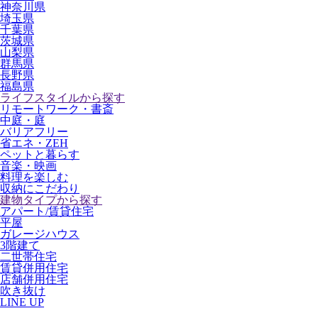
神奈川県
埼玉県
千葉県
茨城県
山梨県
群馬県
長野県
福島県
ライフスタイルから探す
リモートワーク・書斎
中庭・庭
バリアフリー
省エネ・ZEH
ペットと暮らす
音楽・映画
料理を楽しむ
収納にこだわり
建物タイプから探す
アパート/賃貸住宅
平屋
ガレージハウス
3階建て
二世帯住宅
賃貸併用住宅
店舗併用住宅
吹き抜け
LINE UP