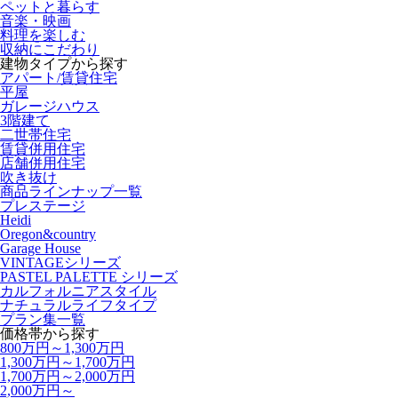
ペットと暮らす
音楽・映画
料理を楽しむ
収納にこだわり
建物タイプから探す
アパート/賃貸住宅
平屋
ガレージハウス
3階建て
二世帯住宅
賃貸併用住宅
店舗併用住宅
吹き抜け
商品ラインナップ一覧
プレステージ
Heidi
Oregon&country
Garage House
VINTAGEシリーズ
PASTEL PALETTE シリーズ
カルフォルニアスタイル
ナチュラルライフタイプ
プラン集一覧
価格帯から探す
800万円～1,300万円
1,300万円～1,700万円
1,700万円～2,000万円
2,000万円～