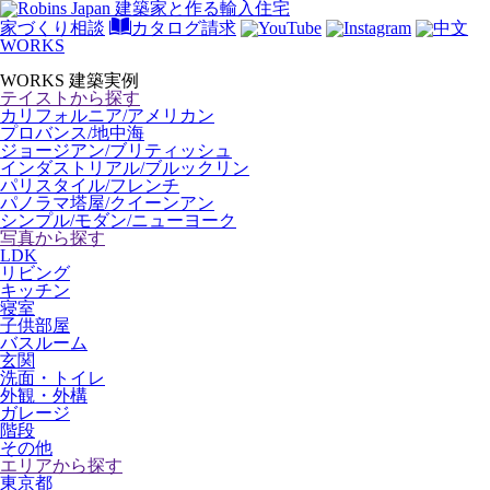
家づくり相談
カタログ請求
WORKS
WORKS
建築実例
テイストから探す
カリフォルニア/アメリカン
プロバンス/地中海
ジョージアン/ブリティッシュ
インダストリアル/ブルックリン
パリスタイル/フレンチ
パノラマ塔屋/クイーンアン
シンプル/モダン/ニューヨーク
写真から探す
LDK
リビング
キッチン
寝室
子供部屋
バスルーム
玄関
洗面・トイレ
外観・外構
ガレージ
階段
その他
エリアから探す
東京都