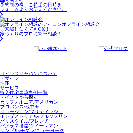
予約制の為、ご希望の日時を
フォームよりお伝えください。
オンライン相談会
ご来場しなくてもOK！
家づくりのプロに簡単相談！
ロビンスジャパンについて
デザイン
性能
サービス
輸入住宅建築実例一覧
テイストから探す
カリフォルニア/アメリカン
プロバンス/地中海
ジョージアン/ブリティッシュ
インダストリアル/ブルックリン
パリスタイル/フレンチ
パノラマ塔屋/クイーンアン
シンプル/モダン/ニューヨーク