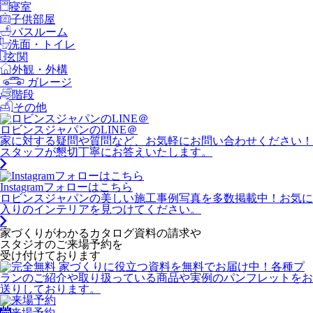
寝室
子供部屋
バスルーム
洗面・トイレ
玄関
外観・外構
ガレージ
階段
その他
ロビンスジャパンのLINE＠
家に対する疑問や質問など、お気軽にお問い合わせください！
スタッフが懇切丁寧にお答えいたします。
Instagramフォローはこちら
ロビンスジャパンの美しい施工事例写真を多数掲載中！お気に
入りのインテリアを見つけてください。
家づくりがわかる
カタログ資料の請求や
スタジオのご来場予約を
受け付けております
来場予約