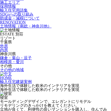
施工エリア
採用情報
輸入住宅用語集
SDGsへの取り組み
助成金・減税について
RENOVATION
土地情報
（南総・神奈川他）
ESTATE
別荘
リゾート
千葉県
外房
内房
神奈川県
鎌倉・葉山・逗子
相模原・愛川
その他
その他の地域
HOME
輸入住宅建築実例
海外生活で体験した欧米のインテリアを実現
海外生活で体験した欧米のインテリアを実現
寝室
モールディングデザインで、エレガントにリモデル
リモデリングのきっかけを教えてください。
立地が良くて、利便性の良いマンションを購入し、住んでみ