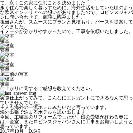
て、永くこの家に住むことを決めました。
永く住んで楽しく暮らすために、海外生活をしていた頃のよう
な欧米インテリアへの想いがありましたので、ロビンスジャパ
ンに問い合わせて、商談に臨みました。
担当さんが、スムーズにプランと見積もり、パースを提案して
くれました。
イメージが分かりやすかったので、工事を依頼いたしました。
寝室
寝室
寝室
寝室
施工前の写真
寝室
仕上がりに関するご感想を教えてください。
実際仕上がってみて、こんなにエレガントにできるなんて思っ
ていませんでした。
主人も海外の一流ホテルみたいだと言っています。
海外出張で泊まるホテルを思い出します。
今回、主寝室のリフォームでしたが、娘の受験が終わる春に
は、全室、またロビンスジャパンさんに工事をお願いしようと
思っています。
2017年10月 D.S様