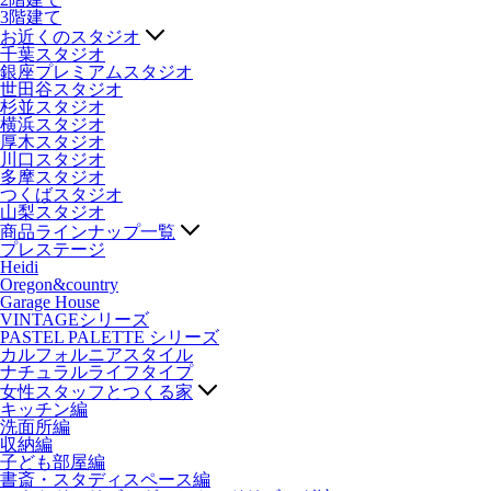
3階建て
お近くのスタジオ
千葉スタジオ
銀座プレミアムスタジオ
世田谷スタジオ
杉並スタジオ
横浜スタジオ
厚木スタジオ
川口スタジオ
多摩スタジオ
つくばスタジオ
山梨スタジオ
商品ラインナップ一覧
プレステージ
Heidi
Oregon&country
Garage House
VINTAGEシリーズ
PASTEL PALETTE シリーズ
カルフォルニアスタイル
ナチュラルライフタイプ
女性スタッフとつくる家
キッチン編
洗面所編
収納編
子ども部屋編
書斎・スタディスペース編