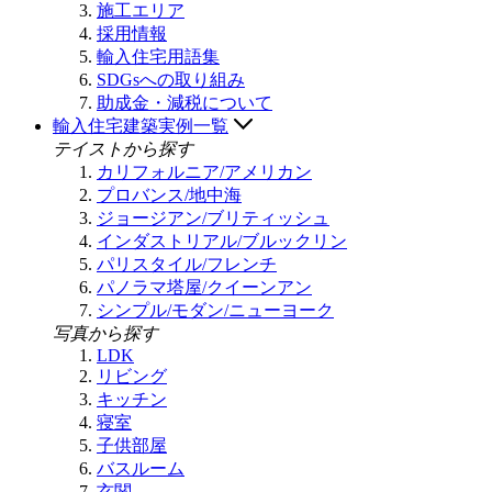
施工エリア
採用情報
輸入住宅用語集
SDGsへの取り組み
助成金・減税について
輸入住宅建築実例一覧
テイストから探す
カリフォルニア/アメリカン
プロバンス/地中海
ジョージアン/ブリティッシュ
インダストリアル/ブルックリン
パリスタイル/フレンチ
パノラマ塔屋/クイーンアン
シンプル/モダン/ニューヨーク
写真から探す
LDK
リビング
キッチン
寝室
子供部屋
バスルーム
玄関