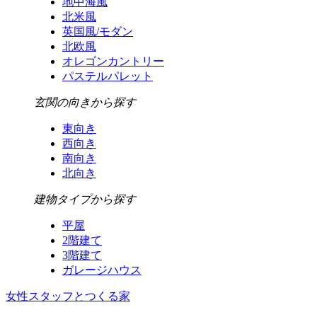
地中海風
北米風
英国風/モダン
北欧風
オレゴンカントリー
パステルパレット
玄関の向きから探す
東向き
西向き
南向き
北向き
建物タイプから探す
平屋
2階建て
3階建て
ガレージハウス
女性スタッフとつくる家