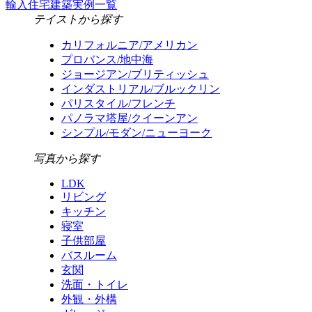
輸入住宅建築実例一覧
テイストから探す
カリフォルニア/アメリカン
プロバンス/地中海
ジョージアン/ブリティッシュ
インダストリアル/ブルックリン
パリスタイル/フレンチ
パノラマ塔屋/クイーンアン
シンプル/モダン/ニューヨーク
写真から探す
LDK
リビング
キッチン
寝室
子供部屋
バスルーム
玄関
洗面・トイレ
外観・外構