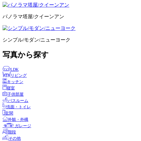
パノラマ塔屋/クイーンアン
シンプル/モダン/ニューヨーク
写真から探す
LDK
リビング
キッチン
寝室
子供部屋
バスルーム
洗面・トイレ
玄関
外観・外構
ガレージ
階段
その他