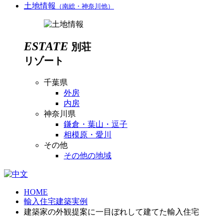
土地情報
（南総・神奈川他）
ESTATE
別荘
リゾート
千葉県
外房
内房
神奈川県
鎌倉・葉山・逗子
相模原・愛川
その他
その他の地域
HOME
輸入住宅建築実例
建築家の外観提案に一目ぼれして建てた輸入住宅