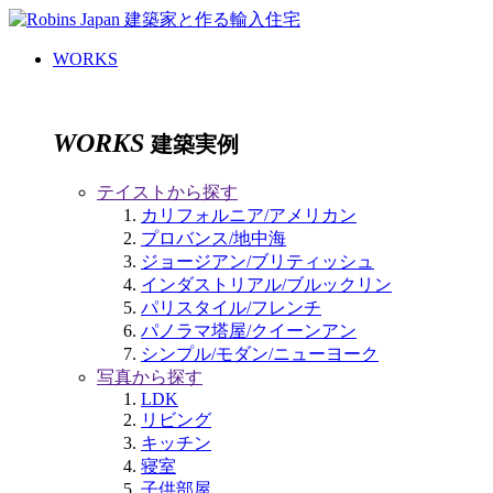
WORKS
WORKS
建築実例
テイストから探す
カリフォルニア/アメリカン
プロバンス/地中海
ジョージアン/ブリティッシュ
インダストリアル/ブルックリン
パリスタイル/フレンチ
パノラマ塔屋/クイーンアン
シンプル/モダン/ニューヨーク
写真から探す
LDK
リビング
キッチン
寝室
子供部屋