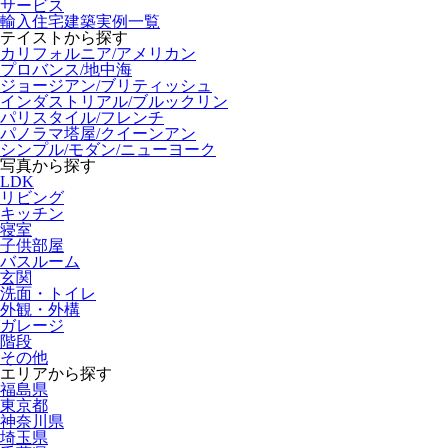
サービス
輸入住宅建築実例一覧
テイストから探す
カリフォルニア/アメリカン
プロバンス/地中海
ジョージアン/ブリティッシュ
インダストリアル/ブルックリン
パリスタイル/フレンチ
パノラマ塔屋/クイーンアン
シンプル/モダン/ニューヨーク
写真から探す
LDK
リビング
キッチン
寝室
子供部屋
バスルーム
玄関
洗面・トイレ
外観・外構
ガレージ
階段
その他
エリアから探す
福島県
東京都
神奈川県
埼玉県