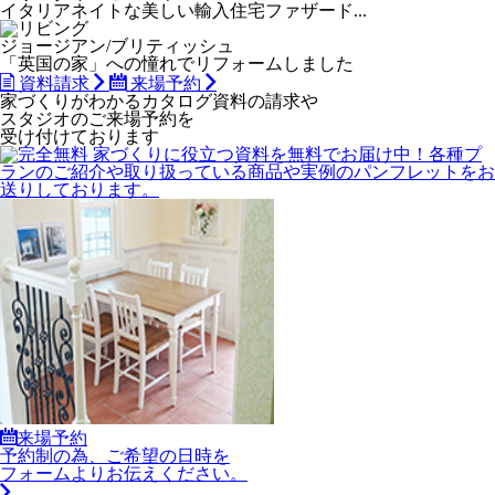
イタリアネイトな美しい輸入住宅ファザード...
ジョージアン/ブリティッシュ
「英国の家」への憧れでリフォームしました
資料請求
来場予約
家づくりがわかる
カタログ資料の請求や
スタジオのご来場予約を
受け付けております
来場予約
予約制の為、ご希望の日時を
フォームよりお伝えください。