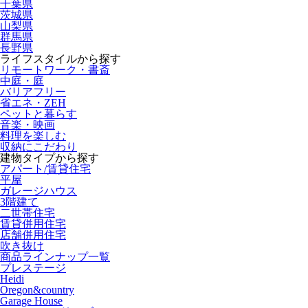
千葉県
茨城県
山梨県
群馬県
長野県
ライフスタイルから探す
リモートワーク・書斎
中庭・庭
バリアフリー
省エネ・ZEH
ペットと暮らす
音楽・映画
料理を楽しむ
収納にこだわり
建物タイプから探す
アパート/賃貸住宅
平屋
ガレージハウス
3階建て
二世帯住宅
賃貸併用住宅
店舗併用住宅
吹き抜け
商品ラインナップ一覧
プレステージ
Heidi
Oregon&country
Garage House