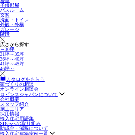
寝室
子供部屋
バスルーム
玄関
洗面・トイレ
外観・外構
ガレージ
階段
広さから探す
～30坪
31坪～35坪
36坪～40坪
41坪～45坪
46坪～
カタログをもらう
家づくりの相談
オンライン相談会
ロビンスジャパンについて
会社概要
スタッフ紹介
施工エリア
採用情報
輸入住宅用語集
SDGsへの取り組み
助成金・減税について
輸入住宅建築実例一覧