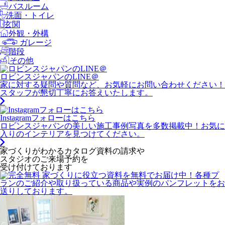
バスルーム
洗面・トイレ
玄関
外観・外構
ガレージ
階段
その他
ロビンスジャパンのLINE＠
家に対する疑問や質問など、お気軽にお問い合わせください！
スタッフが懇切丁寧にお答えいたします。
Instagramフォローはこちら
ロビンスジャパンの美しい施工事例写真を多数掲載中！お気に
入りのインテリアを見つけてください。
家づくりがわかる
カタログ資料の請求や
スタジオのご来場予約を
受け付けております