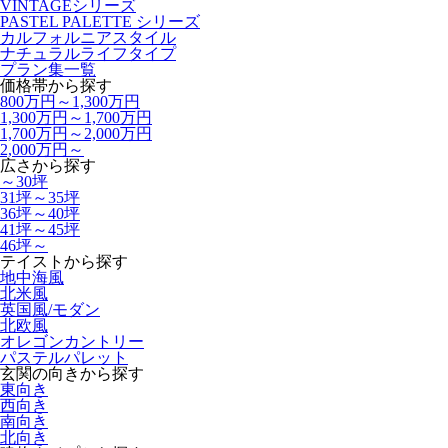
VINTAGEシリーズ
PASTEL PALETTE シリーズ
カルフォルニアスタイル
ナチュラルライフタイプ
プラン集一覧
価格帯から探す
800万円～1,300万円
1,300万円～1,700万円
1,700万円～2,000万円
2,000万円～
広さから探す
～30坪
31坪～35坪
36坪～40坪
41坪～45坪
46坪～
テイストから探す
地中海風
北米風
英国風/モダン
北欧風
オレゴンカントリー
パステルパレット
玄関の向きから探す
東向き
西向き
南向き
北向き