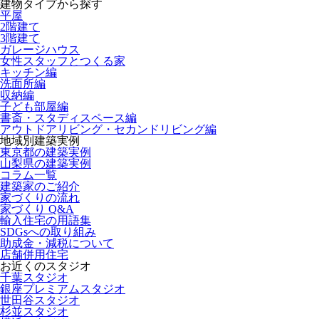
建物タイプから探す
平屋
2階建て
3階建て
ガレージハウス
女性スタッフとつくる家
キッチン編
洗面所編
収納編
子ども部屋編
書斎・スタディスペース編
アウトドアリビング・セカンドリビング編
地域別建築実例
東京都の建築実例
山梨県の建築実例
コラム一覧
建築家のご紹介
家づくりの流れ
家づくり Q&A
輸入住宅の用語集
SDGsへの取り組み
助成金・減税について
店舗併用住宅
お近くのスタジオ
千葉スタジオ
銀座プレミアムスタジオ
世田谷スタジオ
杉並スタジオ