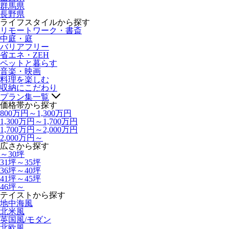
群馬県
長野県
ライフスタイルから探す
リモートワーク・書斎
中庭・庭
バリアフリー
省エネ・ZEH
ペットと暮らす
音楽・映画
料理を楽しむ
収納にこだわり
プラン集一覧
価格帯から探す
800万円～1,300万円
1,300万円～1,700万円
1,700万円～2,000万円
2,000万円～
広さから探す
～30坪
31坪～35坪
36坪～40坪
41坪～45坪
46坪～
テイストから探す
地中海風
北米風
英国風/モダン
北欧風