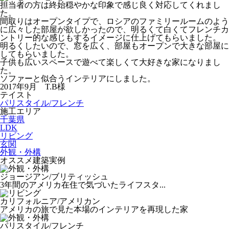
担当者の方は終始穏やかな印象で感じ良く対応してくれまし
た。
間取りはオープンタイプで、ロシアのファミリールームのよう
に広々した部屋が欲しかったので、明るくて白くてフレンチカ
ントリー的な感じもするイメージに仕上げてもらいました。
明るくしたいので、窓を広く、部屋もオープンで大きな部屋に
してもらいました。
子供も広いスペースで遊べて楽しくて大好きな家になりまし
た。
ソファーと似合うインテリアにしました。
2017年9月 T.B様
テイスト
パリスタイル/フレンチ
施工エリア
千葉県
LDK
リビング
玄関
外観・外構
オススメ建築実例
ジョージアン/ブリティッシュ
3年間のアメリカ在住で気づいたライフスタ...
カリフォルニア/アメリカン
アメリカの旅で見た本場のインテリアを再現した家
パリスタイル/フレンチ