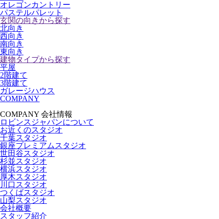
オレゴンカントリー
パステルパレット
玄関の向きから探す
北向き
西向き
南向き
東向き
建物タイプから探す
平屋
2階建て
3階建て
ガレージハウス
COMPANY
COMPANY
会社情報
ロビンスジャパンについて
お近くのスタジオ
千葉スタジオ
銀座プレミアムスタジオ
世田谷スタジオ
杉並スタジオ
横浜スタジオ
厚木スタジオ
川口スタジオ
つくばスタジオ
山梨スタジオ
会社概要
スタッフ紹介