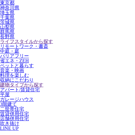
東京都
神奈川県
埼玉県
千葉県
茨城県
山梨県
群馬県
長野県
ライフスタイルから探す
リモートワーク・書斎
中庭・庭
バリアフリー
省エネ・ZEH
ペットと暮らす
音楽・映画
料理を楽しむ
収納にこだわり
建物タイプから探す
アパート/賃貸住宅
平屋
ガレージハウス
3階建て
二世帯住宅
賃貸併用住宅
店舗併用住宅
吹き抜け
LINE UP