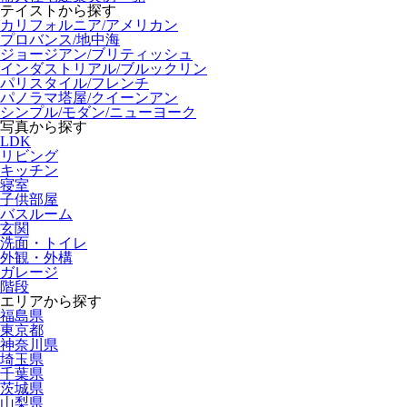
テイストから探す
カリフォルニア/アメリカン
プロバンス/地中海
ジョージアン/ブリティッシュ
インダストリアル/ブルックリン
パリスタイル/フレンチ
パノラマ塔屋/クイーンアン
シンプル/モダン/ニューヨーク
写真から探す
LDK
リビング
キッチン
寝室
子供部屋
バスルーム
玄関
洗面・トイレ
外観・外構
ガレージ
階段
エリアから探す
福島県
東京都
神奈川県
埼玉県
千葉県
茨城県
山梨県