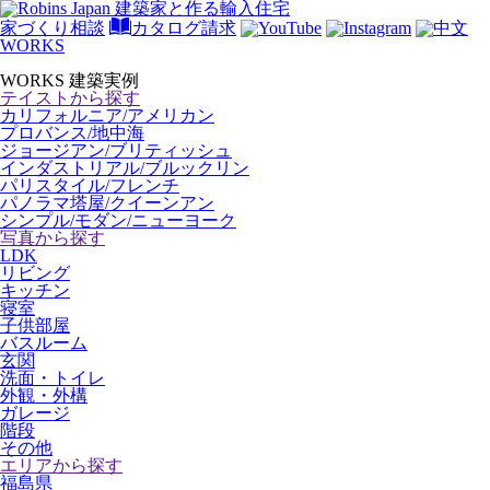
家づくり相談
カタログ請求
WORKS
WORKS
建築実例
テイストから探す
カリフォルニア/アメリカン
プロバンス/地中海
ジョージアン/ブリティッシュ
インダストリアル/ブルックリン
パリスタイル/フレンチ
パノラマ塔屋/クイーンアン
シンプル/モダン/ニューヨーク
写真から探す
LDK
リビング
キッチン
寝室
子供部屋
バスルーム
玄関
洗面・トイレ
外観・外構
ガレージ
階段
その他
エリアから探す
福島県