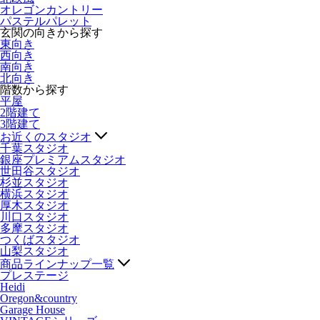
オレゴンカントリー
パステルパレット
玄関の向きから探す
東向き
西向き
南向き
北向き
階数から探す
平屋
2階建て
3階建て
お近くのスタジオ
千葉スタジオ
銀座プレミアムスタジオ
世田谷スタジオ
杉並スタジオ
横浜スタジオ
厚木スタジオ
川口スタジオ
多摩スタジオ
つくばスタジオ
山梨スタジオ
商品ラインナップ一覧
プレステージ
Heidi
Oregon&country
Garage House