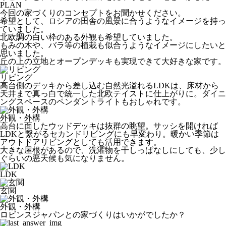
PLAN
今回の家づくりのコンセプトをお聞かせください。
希望として、ロシアの田舎の風景に合うようなイメージを持っ
ていました。
北欧調の白い枠のある外観も希望していました。
もみの木や、バラ等の植栽も似合うようなイメージにしたいと
思いました。
丘の上の立地とオープンデッキも実現できて大好きな家です。
リビング
高台側のデッキから差し込む自然光溢れるLDKは、床材から
天井まで真っ白で統一した北欧テイストに仕上がりに。ダイニ
ングスペースのペンダントライトもおしゃれです。
外観・外構
高台に面したウッドデッキは抜群の眺望。サッシを開ければ
LDKと繋がるセカンドリビングにも早変わり。暖かい季節は
アウトドアリビングとしても活用できます。
大きな屋根があるので、洗濯物を干しっぱなしにしても、少し
ぐらいの悪天候も気になりません。
LDK
玄関
外観・外構
ロビンスジャパンとの家づくりはいかがでしたか？