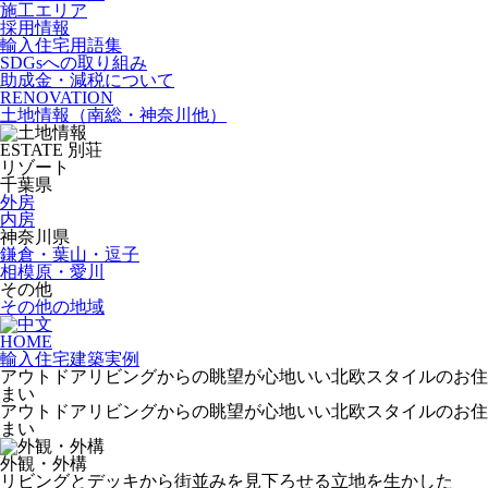
施工エリア
採用情報
輸入住宅用語集
SDGsへの取り組み
助成金・減税について
RENOVATION
土地情報
（南総・神奈川他）
ESTATE
別荘
リゾート
千葉県
外房
内房
神奈川県
鎌倉・葉山・逗子
相模原・愛川
その他
その他の地域
HOME
輸入住宅建築実例
アウトドアリビングからの眺望が心地いい北欧スタイルのお住
まい
アウトドアリビングからの眺望が心地いい北欧スタイルのお住
まい
外観・外構
リビングとデッキから街並みを見下ろせる立地を生かした