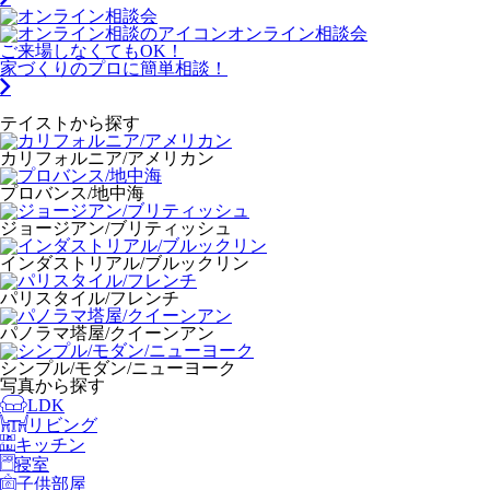
オンライン相談会
ご来場しなくてもOK！
家づくりのプロに簡単相談！
テイストから探す
カリフォルニア/アメリカン
プロバンス/地中海
ジョージアン/ブリティッシュ
インダストリアル/ブルックリン
パリスタイル/フレンチ
パノラマ塔屋/クイーンアン
シンプル/モダン/ニューヨーク
写真から探す
LDK
リビング
キッチン
寝室
子供部屋