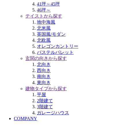
41坪～45坪
46坪～
テイストから探す
地中海風
北米風
英国風/モダン
北欧風
オレゴンカントリー
パステルパレット
玄関の向きから探す
北向き
西向き
南向き
東向き
建物タイプから探す
平屋
2階建て
3階建て
ガレージハウス
COMPANY