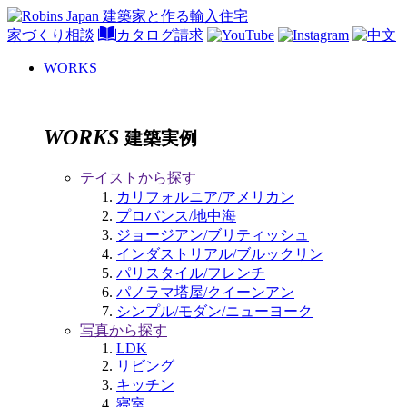
家づくり相談
カタログ請求
WORKS
WORKS
建築実例
テイストから探す
カリフォルニア/アメリカン
プロバンス/地中海
ジョージアン/ブリティッシュ
インダストリアル/ブルックリン
パリスタイル/フレンチ
パノラマ塔屋/クイーンアン
シンプル/モダン/ニューヨーク
写真から探す
LDK
リビング
キッチン
寝室