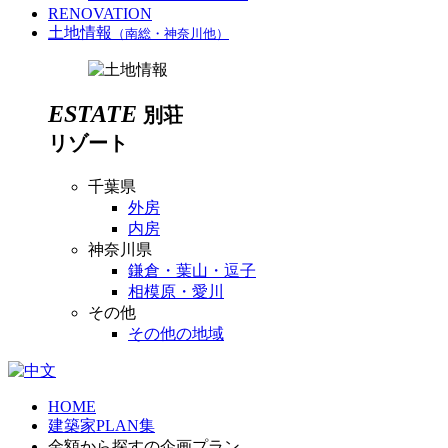
RENOVATION
土地情報
（南総・神奈川他）
ESTATE
別荘
リゾート
千葉県
外房
内房
神奈川県
鎌倉・葉山・逗子
相模原・愛川
その他
その他の地域
HOME
建築家PLAN集
金額から探すの企画プラン