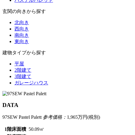
パステルパレット
玄関の向きから探す
北向き
西向き
南向き
東向き
建物タイプから探す
平屋
2階建て
3階建て
ガレージハウス
DATA
97SEW Pastel Palett
参考価格：
1,965
万円(税別)
1階床面積
50.09㎡