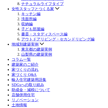
ナチュラルライフタイプ
女性スタッフとつくる家
キッチン編
洗面所編
収納編
子ども部屋編
書斎・スタディスペース編
アウトドアリビング・セカンドリビング編
地域別建築実例
東京都の建築実例
山梨県の建築実例
コラム一覧
建築家のご紹介
家づくりの流れ
家づくり Q&A
輸入住宅建築用語集
SDGsへの取り組み
助成金・減税について
店舗併用住宅
リノベーション
土地情報