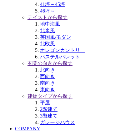
41坪～45坪
46坪～
テイストから探す
地中海風
北米風
英国風/モダン
北欧風
オレゴンカントリー
パステルパレット
玄関の向きから探す
北向き
西向き
南向き
東向き
建物タイプから探す
平屋
2階建て
3階建て
ガレージハウス
COMPANY