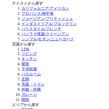
テイストから探す
カリフォルニア/アメリカン
プロバンス/地中海
ジョージアン/ブリティッシュ
インダストリアル/ブルックリン
パリスタイル/フレンチ
パノラマ塔屋/クイーンアン
シンプル/モダン/ニューヨーク
写真から探す
LDK
リビング
キッチン
寝室
子供部屋
バスルーム
玄関
洗面・トイレ
外観・外構
ガレージ
階段
エリアから探す