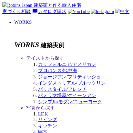
家づくり相談
カタログ請求
WORKS
WORKS
建築実例
テイストから探す
カリフォルニア/アメリカン
プロバンス/地中海
ジョージアン/ブリティッシュ
インダストリアル/ブルックリン
パリスタイル/フレンチ
パノラマ塔屋/クイーンアン
シンプル/モダン/ニューヨーク
写真から探す
LDK
リビング
キッチン
寝室