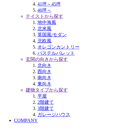
41坪～45坪
46坪～
テイストから探す
地中海風
北米風
英国風/モダン
北欧風
オレゴンカントリー
パステルパレット
玄関の向きから探す
北向き
西向き
南向き
東向き
建物タイプから探す
平屋
2階建て
3階建て
ガレージハウス
COMPANY