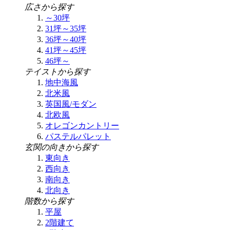
広さから探す
～30坪
31坪～35坪
36坪～40坪
41坪～45坪
46坪～
テイストから探す
地中海風
北米風
英国風/モダン
北欧風
オレゴンカントリー
パステルパレット
玄関の向きから探す
東向き
西向き
南向き
北向き
階数から探す
平屋
2階建て