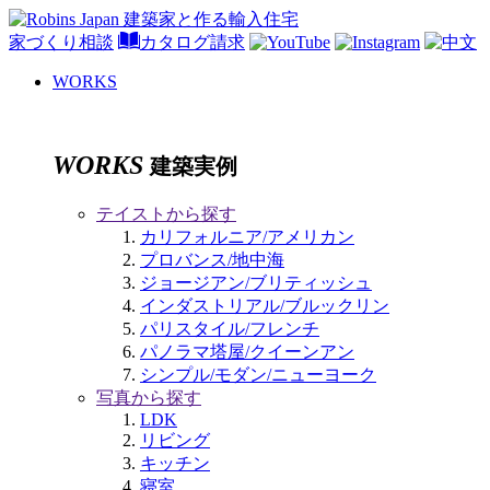
家づくり相談
カタログ請求
WORKS
WORKS
建築実例
テイストから探す
カリフォルニア/アメリカン
プロバンス/地中海
ジョージアン/ブリティッシュ
インダストリアル/ブルックリン
パリスタイル/フレンチ
パノラマ塔屋/クイーンアン
シンプル/モダン/ニューヨーク
写真から探す
LDK
リビング
キッチン
寝室