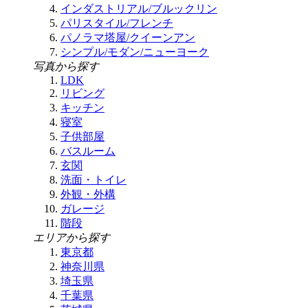
インダストリアル/ブルックリン
パリスタイル/フレンチ
パノラマ塔屋/クイーンアン
シンプル/モダン/ニューヨーク
写真から探す
LDK
リビング
キッチン
寝室
子供部屋
バスルーム
玄関
洗面・トイレ
外観・外構
ガレージ
階段
エリアから探す
東京都
神奈川県
埼玉県
千葉県