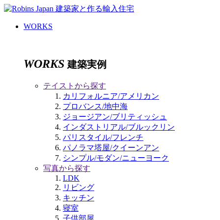
WORKS
WORKS
建築実例
テイストから探す
カリフォルニア/アメリカン
プロバンス/地中海
ジョージアン/ブリティッシュ
インダストリアル/ブルックリン
パリスタイル/フレンチ
パノラマ塔屋/クイーンアン
シンプル/モダン/ニューヨーク
写真から探す
LDK
リビング
キッチン
寝室
子供部屋