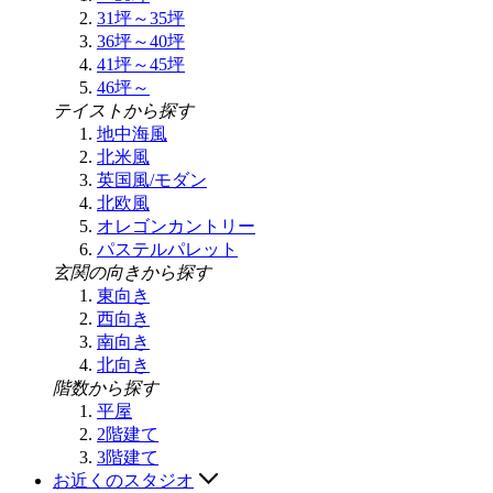
31坪～35坪
36坪～40坪
41坪～45坪
46坪～
テイストから探す
地中海風
北米風
英国風/モダン
北欧風
オレゴンカントリー
パステルパレット
玄関の向きから探す
東向き
西向き
南向き
北向き
階数から探す
平屋
2階建て
3階建て
お近くのスタジオ