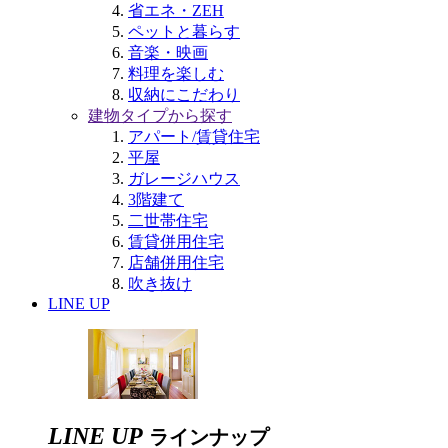
省エネ・ZEH
ペットと暮らす
音楽・映画
料理を楽しむ
収納にこだわり
建物タイプから探す
アパート/賃貸住宅
平屋
ガレージハウス
3階建て
二世帯住宅
賃貸併用住宅
店舗併用住宅
吹き抜け
LINE UP
LINE UP
ラインナップ