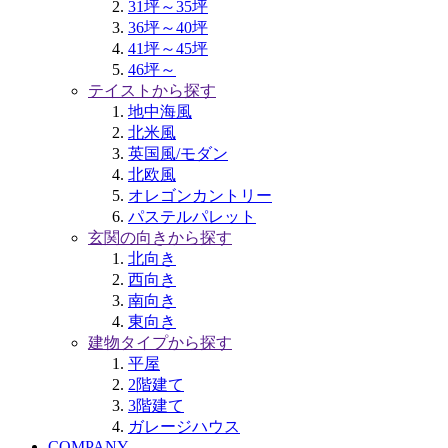
31坪～35坪
36坪～40坪
41坪～45坪
46坪～
テイストから探す
地中海風
北米風
英国風/モダン
北欧風
オレゴンカントリー
パステルパレット
玄関の向きから探す
北向き
西向き
南向き
東向き
建物タイプから探す
平屋
2階建て
3階建て
ガレージハウス
COMPANY