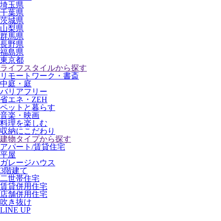
埼玉県
千葉県
茨城県
山梨県
群馬県
長野県
福島県
東京都
ライフスタイルから探す
リモートワーク・書斎
中庭・庭
バリアフリー
省エネ・ZEH
ペットと暮らす
音楽・映画
料理を楽しむ
収納にこだわり
建物タイプから探す
アパート/賃貸住宅
平屋
ガレージハウス
3階建て
二世帯住宅
賃貸併用住宅
店舗併用住宅
吹き抜け
LINE UP