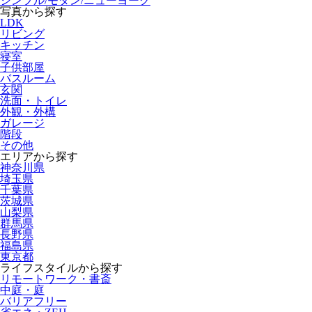
シンプル/モダン/ニューヨーク
写真から探す
LDK
リビング
キッチン
寝室
子供部屋
バスルーム
玄関
洗面・トイレ
外観・外構
ガレージ
階段
その他
エリアから探す
神奈川県
埼玉県
千葉県
茨城県
山梨県
群馬県
長野県
福島県
東京都
ライフスタイルから探す
リモートワーク・書斎
中庭・庭
バリアフリー