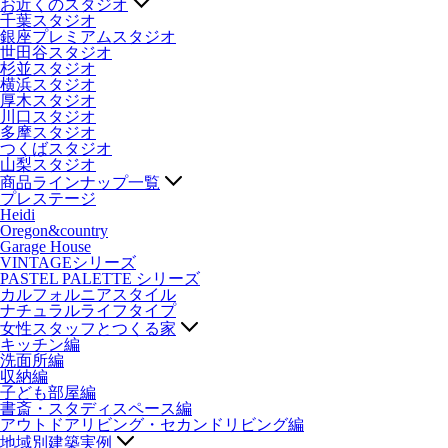
お近くのスタジオ
千葉スタジオ
銀座プレミアムスタジオ
世田谷スタジオ
杉並スタジオ
横浜スタジオ
厚木スタジオ
川口スタジオ
多摩スタジオ
つくばスタジオ
山梨スタジオ
商品ラインナップ一覧
プレステージ
Heidi
Oregon&country
Garage House
VINTAGEシリーズ
PASTEL PALETTE シリーズ
カルフォルニアスタイル
ナチュラルライフタイプ
女性スタッフとつくる家
キッチン編
洗面所編
収納編
子ども部屋編
書斎・スタディスペース編
アウトドアリビング・セカンドリビング編
地域別建築実例