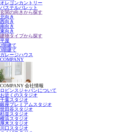
オレゴンカントリー
パステルパレット
玄関の向きから探す
北向き
西向き
南向き
東向き
建物タイプから探す
平屋
2階建て
3階建て
ガレージハウス
COMPANY
COMPANY
会社情報
ロビンスジャパンについて
お近くのスタジオ
千葉スタジオ
銀座プレミアムスタジオ
世田谷スタジオ
杉並スタジオ
横浜スタジオ
厚木スタジオ
川口スタジオ