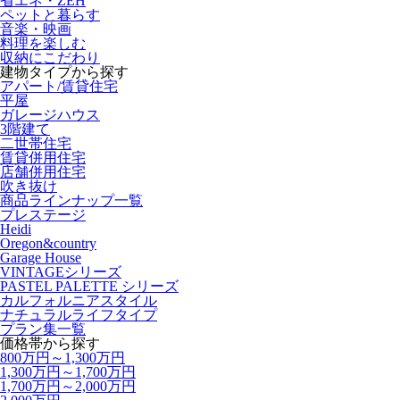
省エネ・ZEH
ペットと暮らす
音楽・映画
料理を楽しむ
収納にこだわり
建物タイプから探す
アパート/賃貸住宅
平屋
ガレージハウス
3階建て
二世帯住宅
賃貸併用住宅
店舗併用住宅
吹き抜け
商品ラインナップ一覧
プレステージ
Heidi
Oregon&country
Garage House
VINTAGEシリーズ
PASTEL PALETTE シリーズ
カルフォルニアスタイル
ナチュラルライフタイプ
プラン集一覧
価格帯から探す
800万円～1,300万円
1,300万円～1,700万円
1,700万円～2,000万円