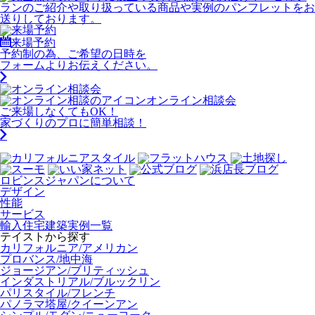
来場予約
予約制の為、ご希望の日時を
フォームよりお伝えください。
オンライン相談会
ご来場しなくてもOK！
家づくりのプロに簡単相談！
ロビンスジャパンについて
デザイン
性能
サービス
輸入住宅建築実例一覧
テイストから探す
カリフォルニア/アメリカン
プロバンス/地中海
ジョージアン/ブリティッシュ
インダストリアル/ブルックリン
パリスタイル/フレンチ
パノラマ塔屋/クイーンアン