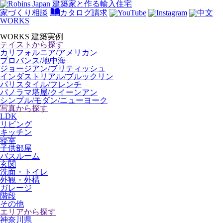
家づくり相談
カタログ請求
WORKS
WORKS
建築実例
テイストから探す
カリフォルニア/アメリカン
プロバンス/地中海
ジョージアン/ブリティッシュ
インダストリアル/ブルックリン
パリスタイル/フレンチ
パノラマ塔屋/クイーンアン
シンプル/モダン/ニューヨーク
写真から探す
LDK
リビング
キッチン
寝室
子供部屋
バスルーム
玄関
洗面・トイレ
外観・外構
ガレージ
階段
その他
エリアから探す
神奈川県