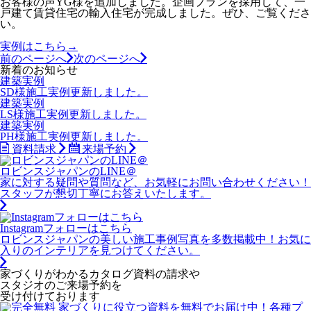
お客様の声YG様を追加しました。企画プランを採用して、一
戸建て賃貸住宅の輸入住宅が完成しました。ぜひ、ご覧くださ
い。
実例はこちら→
前のページへ
次のページへ
新着のお知らせ
建築実例
SD様施工実例更新しました。
建築実例
LS様施工実例更新しました。
建築実例
PH様施工実例更新しました。
資料請求
来場予約
ロビンスジャパンのLINE＠
家に対する疑問や質問など、お気軽にお問い合わせください！
スタッフが懇切丁寧にお答えいたします。
Instagramフォローはこちら
ロビンスジャパンの美しい施工事例写真を多数掲載中！お気に
入りのインテリアを見つけてください。
家づくりがわかる
カタログ資料の請求や
スタジオのご来場予約を
受け付けております