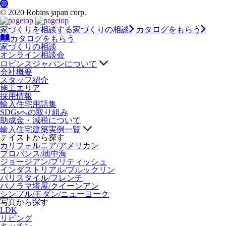
© 2020 Robins japan corp.
家づくりを相談する
家づくりの相談
カタログをもらう
カタログをもらう
家づくりの相談
オンライン相談会
ロビンスジャパンについて
会社概要
スタッフ紹介
施工エリア
採用情報
輸入住宅用語集
SDGsへの取り組み
助成金・減税について
輸入住宅建築実例一覧
テイストから探す
カリフォルニア/アメリカン
プロバンス/地中海
ジョージアン/ブリティッシュ
インダストリアル/ブルックリン
パリスタイル/フレンチ
パノラマ塔屋/クイーンアン
シンプル/モダン/ニューヨーク
写真から探す
LDK
リビング