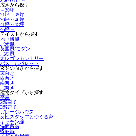
2,000万円～
広さから探す
～30坪
31坪～35坪
36坪～40坪
41坪～45坪
46坪～
テイストから探す
地中海風
北米風
英国風/モダン
北欧風
オレゴンカントリー
パステルパレット
玄関の向きから探す
東向き
西向き
南向き
北向き
建物タイプから探す
平屋
2階建て
3階建て
ガレージハウス
女性スタッフとつくる家
キッチン編
洗面所編
収納編