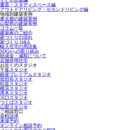
子ども部屋編
書斎・スタディスペース編
アウトドアリビング・セカンドリビング編
地域別建築実例
東京都の建築実例
山梨県の建築実例
コラム一覧
建築家のご紹介
家づくりの流れ
家づくり Q&A
輸入住宅の用語集
SDGsへの取り組み
助成金・減税について
店舗併用住宅
お近くのスタジオ
千葉スタジオ
銀座プレミアムスタジオ
世田谷スタジオ
杉並スタジオ
横浜スタジオ
厚木スタジオ
川口スタジオ
つくばスタジオ
山梨スタジオ
ご相談窓口
資料請求
来場予約
オンライン相談予約