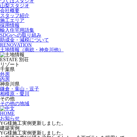
つくばスタジオ
山梨スタジオ
会社概要
スタッフ紹介
施工エリア
採用情報
輸入住宅用語集
SDGsへの取り組み
助成金・減税について
RENOVATION
土地情報
（南総・神奈川他）
ESTATE
別荘
リゾート
千葉県
外房
内房
神奈川県
鎌倉・葉山・逗子
相模原・愛川
その他
その他の地域
HOME
お知らせ
YG様施工実例更新しました。
建築実例
YG様施工実例更新しました。