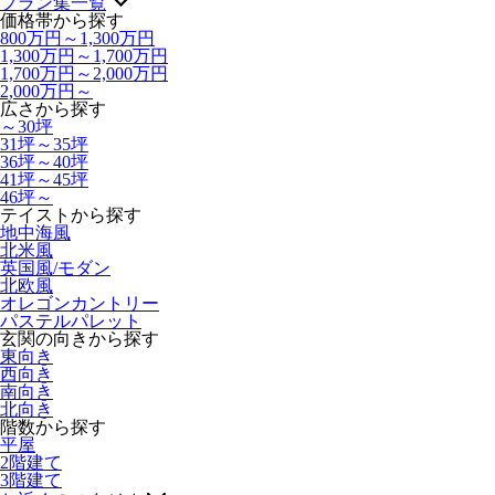
プラン集一覧
価格帯から探す
800万円～1,300万円
1,300万円～1,700万円
1,700万円～2,000万円
2,000万円～
広さから探す
～30坪
31坪～35坪
36坪～40坪
41坪～45坪
46坪～
テイストから探す
地中海風
北米風
英国風/モダン
北欧風
オレゴンカントリー
パステルパレット
玄関の向きから探す
東向き
西向き
南向き
北向き
階数から探す
平屋
2階建て
3階建て