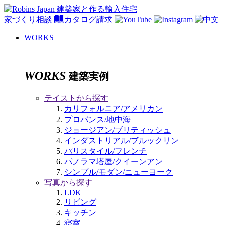
家づくり相談
カタログ請求
WORKS
WORKS
建築実例
テイストから探す
カリフォルニア/アメリカン
プロバンス/地中海
ジョージアン/ブリティッシュ
インダストリアル/ブルックリン
パリスタイル/フレンチ
パノラマ塔屋/クイーンアン
シンプル/モダン/ニューヨーク
写真から探す
LDK
リビング
キッチン
寝室