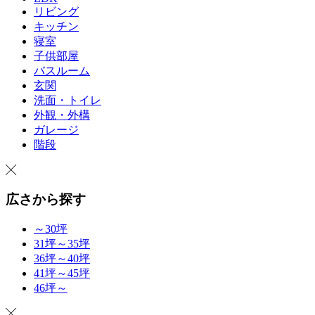
リビング
キッチン
寝室
子供部屋
バスルーム
玄関
洗面・トイレ
外観・外構
ガレージ
階段
広さから探す
～30坪
31坪～35坪
36坪～40坪
41坪～45坪
46坪～