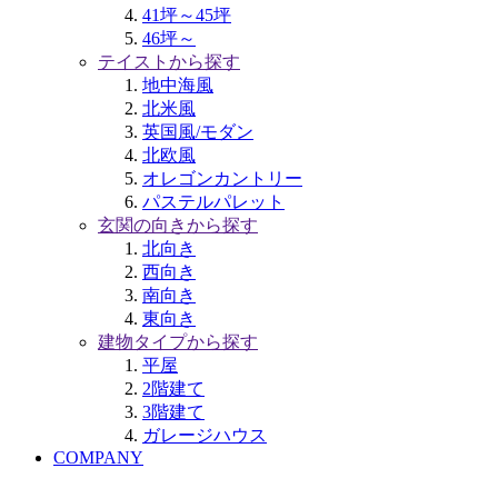
41坪～45坪
46坪～
テイストから探す
地中海風
北米風
英国風/モダン
北欧風
オレゴンカントリー
パステルパレット
玄関の向きから探す
北向き
西向き
南向き
東向き
建物タイプから探す
平屋
2階建て
3階建て
ガレージハウス
COMPANY