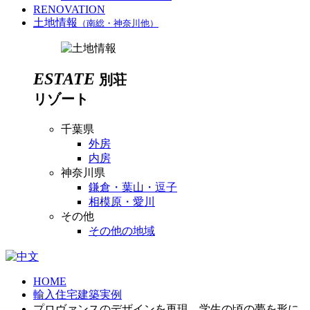
RENOVATION
土地情報
（南総・神奈川他）
ESTATE
別荘
リゾート
千葉県
外房
内房
神奈川県
鎌倉・葉山・逗子
相模原・愛川
その他
その他の地域
HOME
輸入住宅建築実例
プロヴァンスのデザインを再現、学生の頃の夢を形に