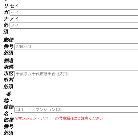
リ
セイ
ガ
ナ
メイ
必
須
郵便
番号
必須
都道
府県
市区
町村
必須
番
地・
建物
名
・
※マンション・アパートの号室漏れにご注意ください
部屋
番号
必須