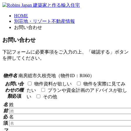
HOME
別荘地・リゾート不動産情報
お問い合わせ
お問い合わせ
下記フォームに必要事項をご入力の上、「確認する」ボタン
を押してください。
物件名
南房総市久枝売地（物件ID：R060）
お問い合
物件資料が欲しい
物件を実際に見てみ
わせの種
たい
プランや資金計画のアドバイスが欲し
類
必須
い
その他
名
姓
前
必
名
須
フ