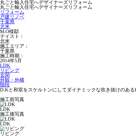
丸ごと輸入住宅へデザイナーズリフォーム
丸ごと輸入住宅へデザイナーズリフォーム
リフォーム
戸建リノベ
千葉県
北米
M.O様邸
テイスト：
北米
施工エリア：
千葉県
施工時期：
2014年5月
LDK
リビング
玄関
外観・外構
階段
D.Kと和室をスケルトンにしてダイナミックな吹き抜けのある
施工前写真
LDK
施工後写真
LDK
リビング