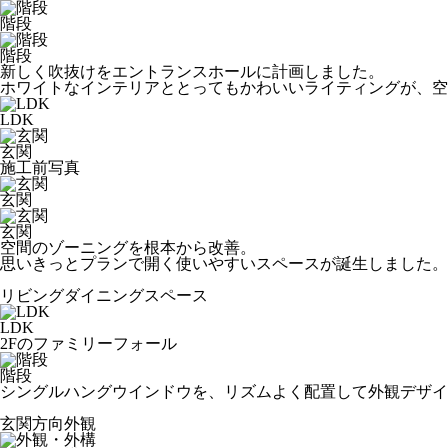
階段
階段
新しく吹抜けをエントランスホールに計画しました。
ホワイトなインテリアととってもかわいいライティングが、空
LDK
玄関
施工前写真
玄関
玄関
空間のゾーニングを根本から改善。
思いきっとプランで開く使いやすいスペースが誕生しました。
リビングダイニングスペース
LDK
2Fのファミリーフォール
階段
シングルハングウインドウを、リズムよく配置して外観デザイ
玄関方向外観