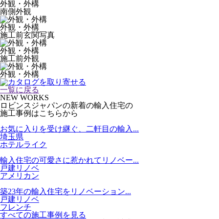
外観・外構
南側外観
外観・外構
施工前玄関写真
外観・外構
施工前外観
外観・外構
一覧に戻る
NEW WORKS
ロビンスジャパンの新着の輸入住宅の
施工事例はこちらから
お気に入りを受け継ぐ、二軒目の輸入...
埼玉県
ホテルライク
輸入住宅の可愛さに惹かれてリノベー...
戸建リノベ
アメリカン
築23年の輸入住宅をリノベーション...
戸建リノベ
フレンチ
すべての施工事例を見る