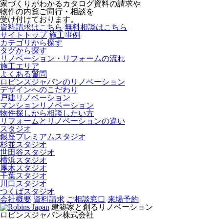
家づくりがわかるカタログ資料の請求や
物件の内覧ご同行・相談を
受け付けております。
資料請求はこちら
無料相談はこちら
サイトトップ
施工事例
カテゴリから探す
タグから探す
リノベーション・リフォームの流れ
施工エリア
よくある質問
ロビンスジャパンのリノベーション
デザインへのこだわり
戸建リノベーション
マンションリノベーション
物件探しから相談したい方
リフォームとリノベーションの違い
スタジオ
銀座プレミアムスタジオ
杉並スタジオ
世田谷スタジオ
横浜スタジオ
厚木スタジオ
千葉スタジオ
川口スタジオ
つくばスタジオ
会社概要
資料請求
ご相談窓口
来場予約
建築家と創るリノベーション
ロビンスジャパン株式会社