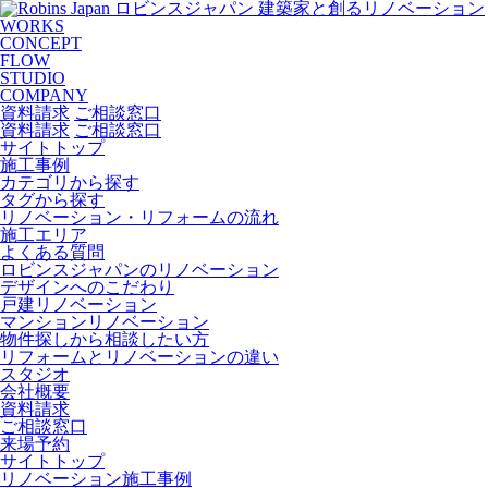
ロビンスジャパン 建築家と創るリノベーション
WORKS
CONCEPT
FLOW
STUDIO
COMPANY
資料請求
ご相談窓口
資料請求
ご相談窓口
サイトトップ
施工事例
カテゴリから探す
タグから探す
リノベーション・リフォームの流れ
施工エリア
よくある質問
ロビンスジャパンのリノベーション
デザインへのこだわり
戸建リノベーション
マンションリノベーション
物件探しから相談したい方
リフォームとリノベーションの違い
スタジオ
会社概要
資料請求
ご相談窓口
来場予約
サイトトップ
リノベーション施工事例