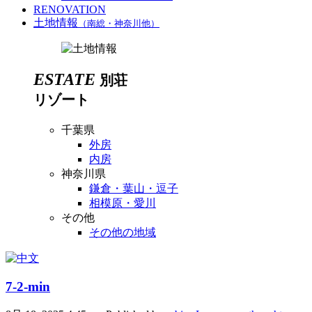
RENOVATION
土地情報
（南総・神奈川他）
ESTATE
別荘
リゾート
千葉県
外房
内房
神奈川県
鎌倉・葉山・逗子
相模原・愛川
その他
その他の地域
7-2-min