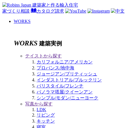
家づくり相談
カタログ請求
WORKS
WORKS
建築実例
テイストから探す
カリフォルニア/アメリカン
プロバンス/地中海
ジョージアン/ブリティッシュ
インダストリアル/ブルックリン
パリスタイル/フレンチ
パノラマ塔屋/クイーンアン
シンプル/モダン/ニューヨーク
写真から探す
LDK
リビング
キッチン
寝室