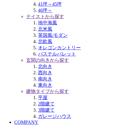
41坪～45坪
46坪～
テイストから探す
地中海風
北米風
英国風/モダン
北欧風
オレゴンカントリー
パステルパレット
玄関の向きから探す
北向き
西向き
南向き
東向き
建物タイプから探す
平屋
2階建て
3階建て
ガレージハウス
COMPANY