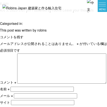
6-min
4月 3, 2025 5:37 pm
Published by
robins
Leave your thoughts
Categorised in:
ヨーロピアン
ヨーロピアン
ヨーロピアン
ヨーロピアン
This post was written by robins
コメントを残す
地中海
地中海
地中海
地中海
メールアドレスが公開されることはありません。
※
が付いている欄は
必須項目です
英国
英国
英国
英国
ホテルライク
ホテルライク
ホテルライク
ホテルライク
アメリカン
アメリカン
アメリカン
アメリカン
コメント
※
北米
北米
北米
北米
名前
※
メール
※
西海岸
西海岸
西海岸
西海岸
サイト