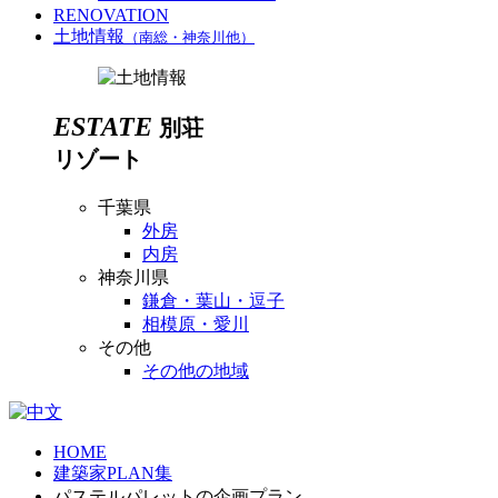
RENOVATION
土地情報
（南総・神奈川他）
ESTATE
別荘
リゾート
千葉県
外房
内房
神奈川県
鎌倉・葉山・逗子
相模原・愛川
その他
その他の地域
HOME
建築家PLAN集
パステルパレットの企画プラン