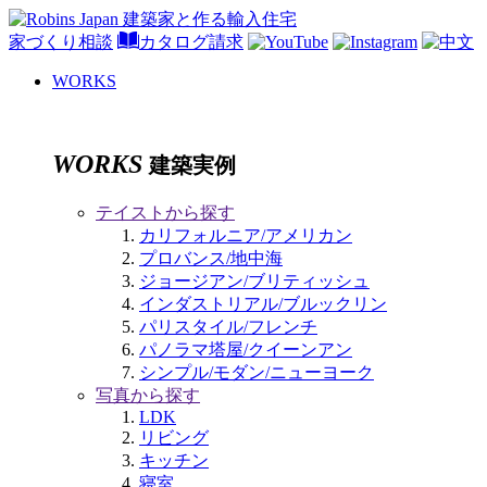
家づくり相談
カタログ請求
WORKS
WORKS
建築実例
テイストから探す
カリフォルニア/アメリカン
プロバンス/地中海
ジョージアン/ブリティッシュ
インダストリアル/ブルックリン
パリスタイル/フレンチ
パノラマ塔屋/クイーンアン
シンプル/モダン/ニューヨーク
写真から探す
LDK
リビング
キッチン
寝室