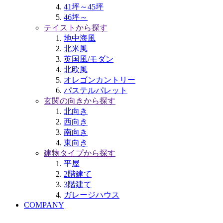
41坪～45坪
46坪～
テイストから探す
地中海風
北米風
英国風/モダン
北欧風
オレゴンカントリー
パステルパレット
玄関の向きから探す
北向き
西向き
南向き
東向き
建物タイプから探す
平屋
2階建て
3階建て
ガレージハウス
COMPANY