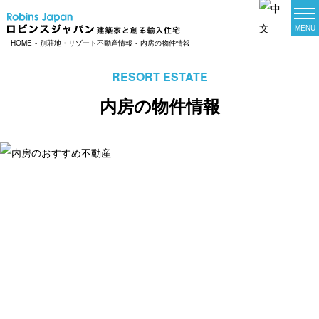
HOME
別荘地・リゾート不動産情報
内房の物件情報
家づくりの相談
オンライン相談会
RESORT ESTATE
ロビンスジャパンについて
内房の物件情報
輸入住宅建築実例一覧
プラン集一覧
お近くのスタジオ
商品ラインナップ一覧
女性スタッフとつくる家
地域別建築実例