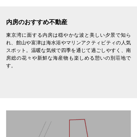
コラム一覧
建築家のご紹介
内房のおすすめ不動産
家づくりの流れ
東京湾に面する内房は穏やかな波と美しい夕景で知ら
れ、館山や富津は海水浴やマリンアクティビティの人気
家づくり Q&A
スポット。温暖な気候で四季を通じて過ごしやすく、南
房総の花々や新鮮な海産物も楽しめる憩いの別荘地で
輸入住宅建築用語集
す。
SDGsへの取り組み
助成金・減税について
店舗併用住宅
リノベーション
土地情報