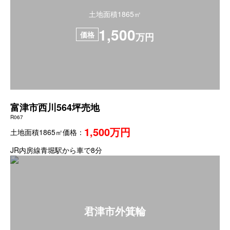
土地面積1865㎡
1,500
価格
万円
富津市西川564坪売地
R067
1,500万円
土地面積1865㎡
価格：
JR内房線青堀駅から車で8分
君津市外箕輪