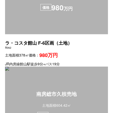
980
価格
万円
ラ・コスタ館山 F-6区画（土地）
R062
980万円
土地面積378㎡
価格：
JR内房線館山駅徒歩9分+バス19分
南房総市久枝売地
土地面積604.42㎡